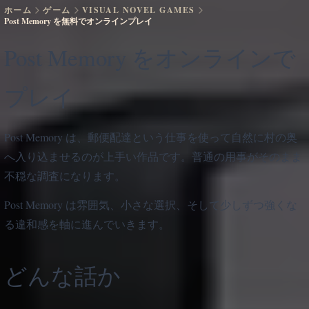
ホーム
ゲーム
VISUAL NOVEL GAMES
Post Memory を無料でオンラインプレイ
Post Memory をオンラインで
プレイ
Post Memory は、郵便配達という仕事を使って自然に村の奥
へ入り込ませるのが上手い作品です。普通の用事がそのまま
不穏な調査になります。
Post Memory は雰囲気、小さな選択、そして少しずつ強くな
る違和感を軸に進んでいきます。
どんな話か