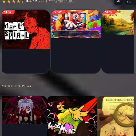
4.4 / 5
★
★
★
★
★
★
★
★
★
★
プレイヤー評価 (23票)
NEW
NEW
NEW
MORE TO PLAY