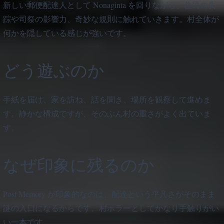
新しい郵便配達人として Nonaginta を回りながら、住民の失
踪や司祭の影響力、奇妙な規則に触れていきます。村全体が
何かを隠している感じが強いです。
どう遊ぶのか
手紙を届け、家を訪ね、話を聞き、場所を観察して進めま
す。静かな構成ですが、そのぶん村の重さがよく出ていま
す。
なぜ印象に残るのか
Post Memory が印象的なのは、配達という平凡さがそのまま
謎の入口になるからです。村ホラーとしてかなり手触りがい
い一本です。