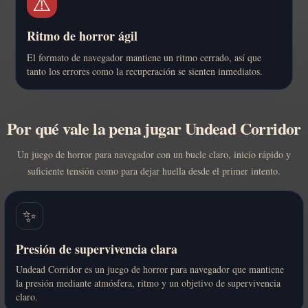
⚠️
Ritmo de horror ágil
El formato de navegador mantiene un ritmo cerrado, así que
tanto los errores como la recuperación se sienten inmediatos.
Por qué vale la pena jugar Undead Corridor
Un juego de horror para navegador con un bucle claro, inicio rápido y
suficiente tensión como para dejar huella desde el primer intento.
✨
Presión de supervivencia clara
Undead Corridor es un juego de horror para navegador que mantiene
la presión mediante atmósfera, ritmo y un objetivo de supervivencia
claro.