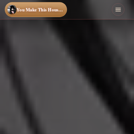
You Make This House a Home