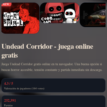
NEW
Undead Corridor - juega online
gratis
Juega Undead Corridor gratis online en tu navegador. Una buena opción si
buscas horror accesible, tensión constante y partida inmediata sin descarga.
4.3 / 5
Valoración de jugadores (164 votos)
252,391
Partidas