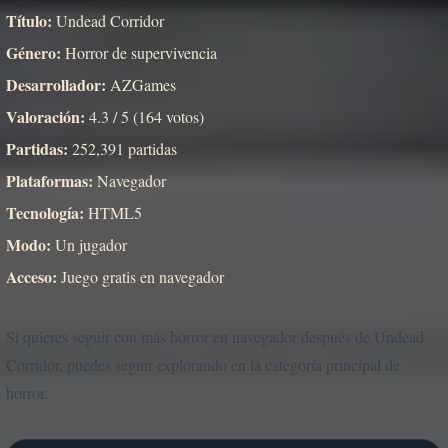
Título:
Undead Corridor
Género:
Horror de supervivencia
Desarrollador:
AZGames
Valoración:
4.3 / 5 (164 votos)
Partidas:
252,391 partidas
Plataformas:
Navegador
Tecnología:
HTML5
Modo:
Un jugador
Acceso:
Juego gratis en navegador
Si quieres seguir con más horror en navegador después de Undead
Corridor, puedes seguir explorando en la categoría principal de
horror.