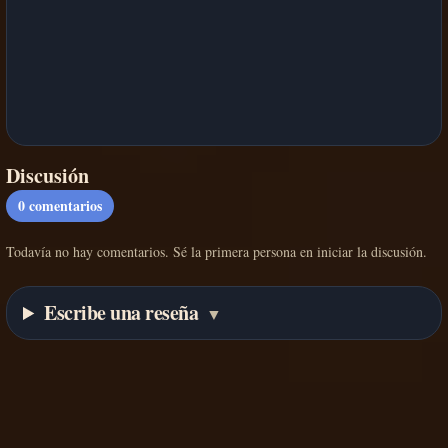
Discusión
0
comentarios
Todavía no hay comentarios. Sé la primera persona en iniciar la discusión.
Escribe una reseña
▼