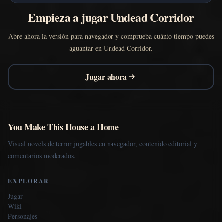
Empieza a jugar Undead Corridor
Abre ahora la versión para navegador y comprueba cuánto tiempo puedes
aguantar en Undead Corridor.
Jugar ahora
You Make This House a Home
Visual novels de terror jugables en navegador, contenido editorial y
comentarios moderados.
EXPLORAR
Jugar
Wiki
Personajes