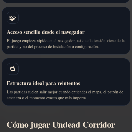
🧩
Acceso sencillo desde el navegador
El juego empieza rápido en el navegador, así que la tensión viene de la
partida y no del proceso de instalación o configuración.
🔁
Estructura ideal para reintentos
Las partidas suelen salir mejor cuando entiendes el mapa, el patrón de
amenaza o el momento exacto que más importa.
Cómo jugar Undead Corridor