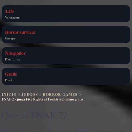
4.4/5
Valoracion
Horror survival
Genero
Navegador
Plataforma
Gratis
Precio
INICIO
JUEGOS
HORROR GAMES
FNAF 2 - juega Five Nights at Freddy's 2 online gratis
Que es FNAF 2?
FNAF 2, abreviatura de Five Nights at Freddy’s 2, es un juego de