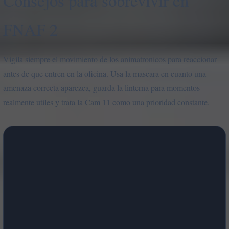
Consejos para sobrevivir en
FNAF 2
Vigila siempre el movimiento de los animatronicos para reaccionar
antes de que entren en la oficina. Usa la mascara en cuanto una
amenaza correcta aparezca, guarda la linterna para momentos
realmente utiles y trata la Cam 11 como una prioridad constante.