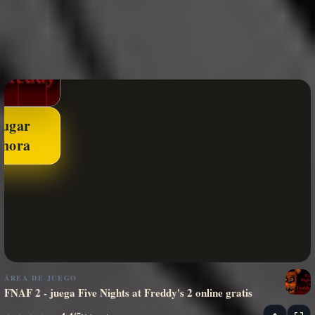
Jugar
ahora
ÁREA DE JUEGO
FNAF 2 - juega Five Nights at Freddy's 2 online gratis