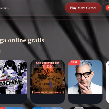
Play More Games
ga online gratis
)
NEW