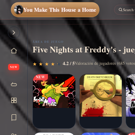
You Make This House a Home
ÁREA DE JUEGO
Five Nights at Freddy's - jue
Jugar
▶
4.2 / 5
Valoración de jugadores (685 votos
★
★
★
★
★
★
★
★
★
★
ahora
NEW
NEW