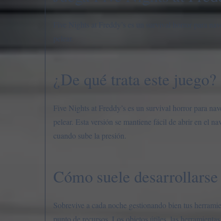
Five Nights at Freddy’s es un survival horror para na
pelear.
¿De qué trata este juego?
Five Nights at Freddy’s es un survival horror para na
pelear. Esta versión se mantiene fácil de abrir en el n
cuando sube la presión.
Cómo suele desarrollarse 
Sobrevive a cada noche gestionando bien tus herramie
punto de recursos. Los objetos útiles, las herramientas