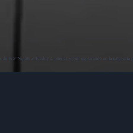
 de Five Nights at Freddy’s, puedes seguir explorando en la categoría p