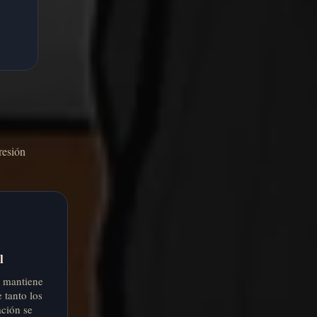
resión
l
r mantiene
 tanto los
ación se