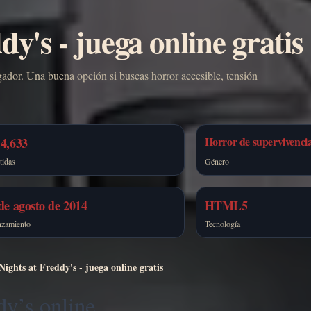
dy's - juega online gratis
gador. Una buena opción si buscas horror accesible, tensión
Horror de supervivenci
4,633
tidas
Género
de agosto de 2014
HTML5
nzamiento
Tecnología
Nights at Freddy's - juega online gratis
dy’s online