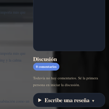
o importa más que
o importa más que
Discusión
ming y la calma
0
comentarios
Todavía no hay comentarios. Sé la primera
persona en iniciar la discusión.
Escribe una reseña
▼
 habitación como un