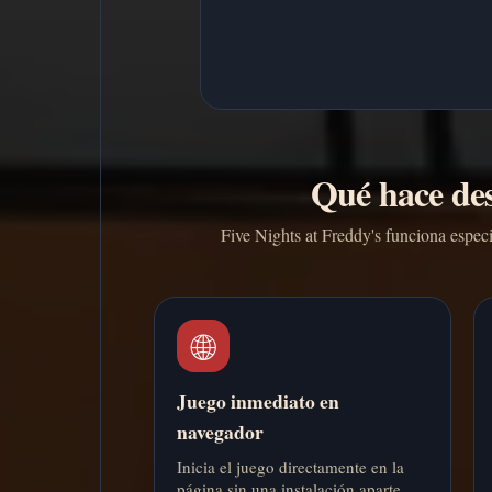
Qué hace des
Five Nights at Freddy's funciona especi
🌐
Juego inmediato en
navegador
Inicia el juego directamente en la
página sin una instalación aparte.