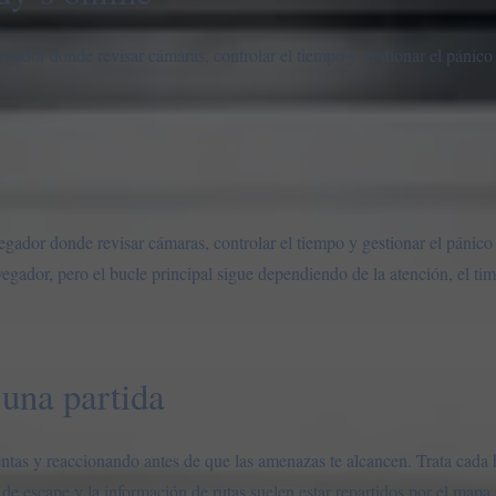
vegador donde revisar cámaras, controlar el tiempo y gestionar el pánic
vegador donde revisar cámaras, controlar el tiempo y gestionar el pánic
avegador, pero el bucle principal sigue dependiendo de la atención, el ti
una partida
ntas y reaccionando antes de que las amenazas te alcancen. Trata cada
 de escape y la información de rutas suelen estar repartidos por el mapa.