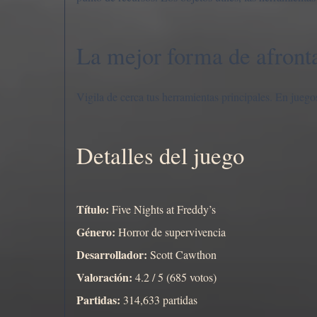
La mejor forma de afront
Vigila de cerca tus herramientas principales. En juegos
Detalles del juego
Título:
Five Nights at Freddy’s
Género:
Horror de supervivencia
Desarrollador:
Scott Cawthon
Valoración:
4.2 / 5 (685 votos)
Partidas:
314,633 partidas