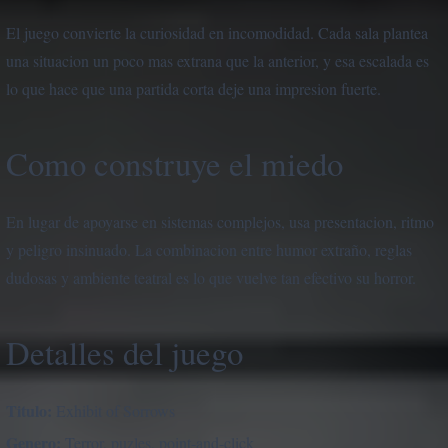
El juego convierte la curiosidad en incomodidad. Cada sala plantea
una situacion un poco mas extrana que la anterior, y esa escalada es
lo que hace que una partida corta deje una impresion fuerte.
Como construye el miedo
En lugar de apoyarse en sistemas complejos, usa presentacion, ritmo
y peligro insinuado. La combinacion entre humor extraño, reglas
dudosas y ambiente teatral es lo que vuelve tan efectivo su horror.
Detalles del juego
Titulo:
Exhibit of Sorrows
Genero:
Terror, puzles, point-and-click