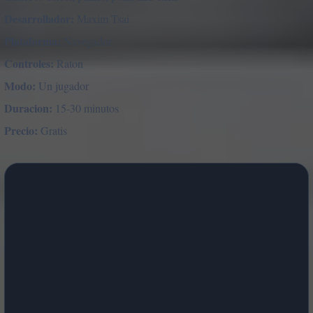
Desarrollador:
Maxim Tsai
Plataforma:
Navegador
Controles:
Raton
Modo:
Un jugador
Duracion:
15-30 minutos
Precio:
Gratis