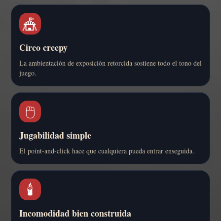
🎪
Circo creepy
La ambientación de exposición retorcida sostiene todo el tono del
juego.
🖱️
Jugabilidad simple
El point-and-click hace que cualquiera pueda entrar enseguida.
🕯️
Incomodidad bien construida