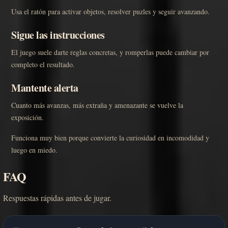
Usa el ratón para activar objetos, resolver puzles y seguir avanzando.
Sigue las instrucciones
El juego suele darte reglas concretas, y romperlas puede cambiar por
completo el resultado.
Mantente alerta
Cuanto más avanzas, más extraña y amenazante se vuelve la
exposición.
Funciona muy bien porque convierte la curiosidad en incomodidad y
luego en miedo.
FAQ
Respuestas rápidas antes de jugar.