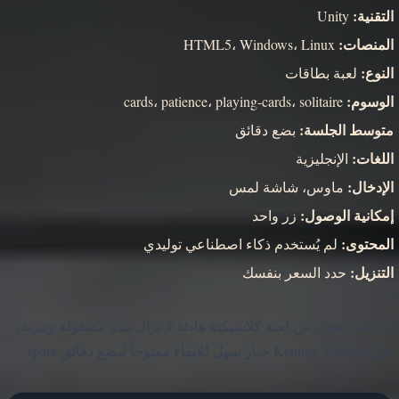
التقنية:
Unity
المنصات:
HTML5، Windows، Linux
النوع:
لعبة بطاقات
الوسوم:
cards، patience، playing-cards، solitaire
متوسط الجلسة:
بضع دقائق
اللغات:
الإنجليزية
الإدخال:
ماوس، شاشة لمس
إمكانية الوصول:
زر واحد
المحتوى:
لم يُستخدم ذكاء اصطناعي توليدي
التنزيل:
حدد السعر بنفسك
إذا كنت تبحث عن لعبة كلاسيكية هادئة لا تزال تبدو مصقولة ومرنة،
فإن Kenney Solitaire خيار سهل للإبقاء مفتوحاً لبضع دقائق spare.