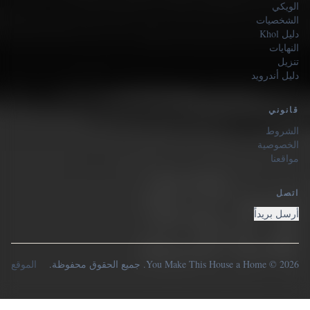
الويكي
الشخصيات
دليل Khol
النهايات
تنزيل
دليل أندرويد
قانوني
الشروط
الخصوصية
مواقعنا
اتصل
أرسل بريداً
2026 © You Make This House a Home. جميع الحقوق محفوظة.
الموقع