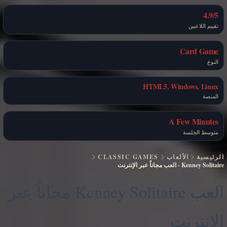
4.9/5
تقييم اللاعبين
Card Game
النوع
HTML5, Windows, Linux
المنصة
A Few Minutes
متوسط الجلسة
الرئيسية
الألعاب
CLASSIC GAMES
Kenney Solitaire
-
العب مجاناً عبر الإنترنت
العب Kenney Solitaire مجاناً عبر
الإنترنت