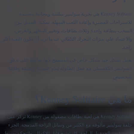
Kenney Solitaire هي تجربة سوليتير سلسة ومجانية مصممة
للاستراحات القصيرة وإعادة اللعب السهلة. يمكنك التبديل بين
السحب ببطاقة واحدة وثلاث بطاقات، وتغيير المظهر والعرض،
والاعتماد على ميزات التحرك التلقائي عندما تريد أن تكون اللعبة أكثر
راحة.
تعمل بشكل جيد بشكل خاص في المتصفح لأنها تحافظ على تدفق
السوليتير الكلاسيكي مع جعل الطاولة تبدو عصرية ونظيفة وقابلة
للتخصيص.
ما هي Kenney Solitaire؟
Kenney Solitaire هي لعبة بطاقات مصقولة من Kenney تركز على
حلقة سوليتير مألوفة مع الكثير من وسائل الراحة المدمجة. الجزء
المهم ليس الجدة بل الراحة: كل توزيع قابل للإكمال، والتحكم بسيط،