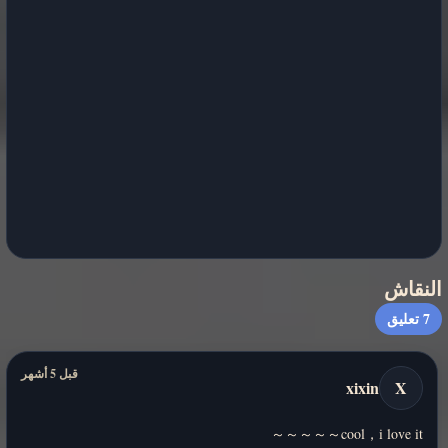
النقاش
7
تعليق
قبل 5 أشهر
xixin
X
cool，i love it～～～～～