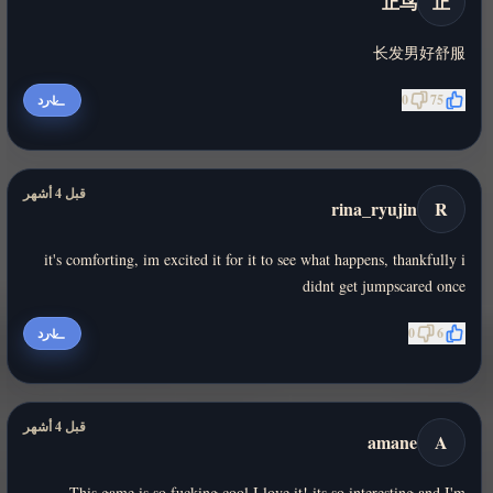
止鸟
止
长发男好舒服
75
0
رد
قبل 4 أشهر
rina_ryujin
R
it's comforting, im excited it for it to see what happens, thankfully i
didnt get jumpscared once
6
0
رد
قبل 4 أشهر
amane
A
This game is so fucking cool I love it! its so interesting and I'm