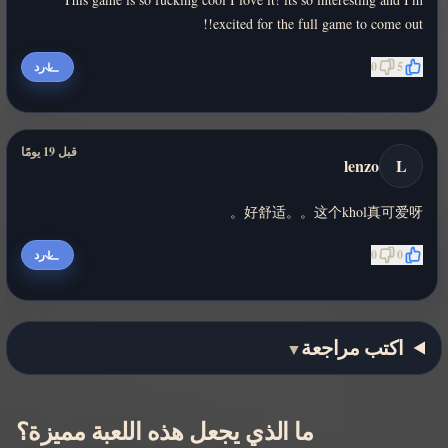
excited for the full game to come out!!
5
0
رد
قبل 19 يومًا
lenzo
L
好舒适。。这个khol真可爱呀。
0
0
رد
اكتب مراجعة
▼
ما الذي يجعل هذه اللعبة مميزة؟