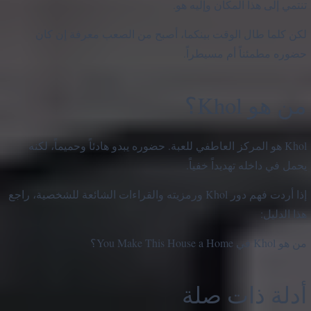
تنتمي إلى هذا المكان وإليه هو.
لكن كلما طال الوقت بينكما، أصبح من الصعب معرفة إن كان
حضوره مطمئناً أم مسيطراً.
من هو Khol؟
Khol هو المركز العاطفي للعبة. حضوره يبدو هادئاً وحميماً، لكنه
يحمل في داخله تهديداً خفياً.
إذا أردت فهم دور Khol ورمزيته والقراءات الشائعة للشخصية، راجع
هذا الدليل:
من هو Khol في You Make This House a Home؟
أدلة ذات صلة