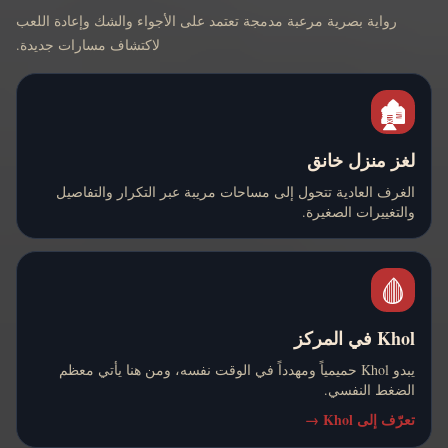
رواية بصرية مرعبة مدمجة تعتمد على الأجواء والشك وإعادة اللعب
لاكتشاف مسارات جديدة.
🏚️
لغز منزل خانق
الغرف العادية تتحول إلى مساحات مريبة عبر التكرار والتفاصيل
والتغييرات الصغيرة.
🩸
Khol في المركز
يبدو Khol حميمياً ومهدداً في الوقت نفسه، ومن هنا يأتي معظم
الضغط النفسي.
تعرّف إلى Khol
→