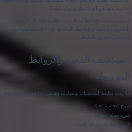
الذاكرة، وتبدأ في الشك بكل ما يبدو مألوفاً.
المنزل نفسه يصبح جزءاً من التجربة، فالمساحات المتكررة
والتغييرات الدقيقة والتفاصيل الصغيرة التي لا تنسجم تماماً تصنع
الإحساس المتزايد بالاختناق.
استكشف القصة والروابط
المرتبطة
إذا أردت متابعة الشخصيات والنهايات وتفسيرات القصة، ابدأ من هنا:
شرح شخصية Khol
شرح جميع النهايات
الويكي الكاملة وشرح القصة