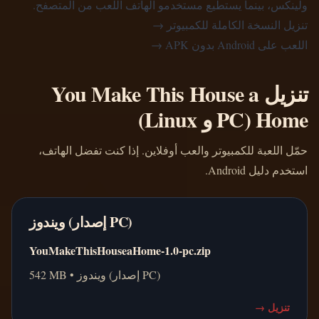
ولينكس، بينما يستطيع مستخدمو الهاتف اللعب من المتصفح.
تنزيل النسخة الكاملة للكمبيوتر
→
اللعب على Android بدون APK
→
تنزيل You Make This House a
Home (PC و Linux)
حمّل اللعبة للكمبيوتر والعب أوفلاين. إذا كنت تفضل الهاتف،
استخدم دليل Android.
ويندوز (إصدار PC)
YouMakeThisHouseaHome-1.0-pc.zip
542 MB • ويندوز (إصدار PC)
تنزيل
→