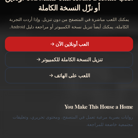
أو نزّل النسخة الكاملة
يمكنك اللعب مباشرة في المتصفح من دون تنزيل. وإذا أردت التجربة
الكاملة، يمكنك أيضاً تنزيل نسخة الكمبيوتر أو مراجعة دليل Android.
العب أونلاين الآن
تنزيل النسخة الكاملة للكمبيوتر
اللعب على الهاتف
You Make This House a Home
روايات بصرية مرعبة تعمل في المتصفح، ومحتوى تحريري، وتعليقات
مجتمعية خاضعة للمراجعة.