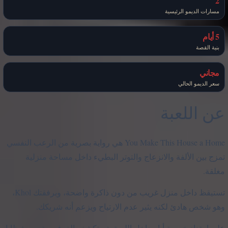
2
مسارات الديمو الرئيسية
5 أيام
بنية القصة
مجاني
سعر الديمو الحالي
عن اللعبة
You Make This House a Home هي رواية بصرية من الرعب النفسي
تمزج بين الألفة والانزعاج والتوتر البطيء داخل مساحة منزلية
مغلقة.
تستيقظ داخل منزل غريب من دون ذاكرة واضحة، وبرفقتك Khol،
وهو شخص هادئ لكنه يثير عدم الارتياح ويزعم أنه شريكك.
على امتداد خمسة أيام داخل اللعبة، تستكشف الغرف، وتجمع شظايا