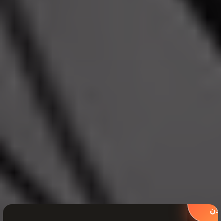
لعب
لآن