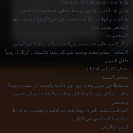
You Make This House a Home Wiki
يعمل هذا القسم كدليل مبسط يغطي الشخصيات والقصة
والآليات والنهايات. إذا كنت تبحث عن شرح أوضح للتجربة، فهذا
الملخص سيساعدك.
الشخصيات
تركز اللعبة على عدد صغير من الشخصيات، وKhol هو المحور
الأساسي. يقدّم نفسه بوصفه شريكك بينما تتكشف ذاكرتك تدريجياً
داخل المنزل.
تعرّف أكثر إلى Khol
→
ملخص القصة
تستيقظ في منزل هادئ من دون ذاكرة واضحة عن سبب وجودك
هناك. المكان يبدو مألوفاً، لكن هناك شيئاً خاطئاً بشكل خفيف
ومستمر.
كلما استكشفت الغرف وتفاعلت مع الأشياء وتحدثت مع Khol،
تبدأ شظايا الماضي في الظهور.
اللعب والآليات