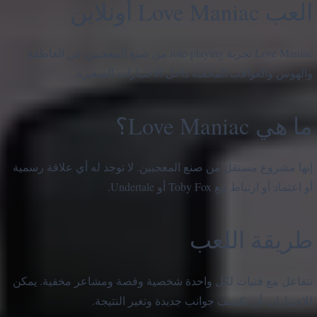
العب Love Maniac أونلاين
Love Maniac تجربة role-playing من صنع المعجبين عن العاطفة
والهوس والعواقب المخفية داخل الاختيارات الصغيرة.
ما هي Love Maniac؟
إنها مشروع مستقل من صنع المعجبين. لا توجد له أي علاقة رسمية
أو اعتماد أو ارتباط مع Toby Fox أو Undertale.
طريقة اللعب
تتفاعل مع فتيات لكل واحدة شخصية وقصة ومشاعر مخفية. يمكن
للاختيارات أن تكشف جوانب جديدة وتغير النتيجة.