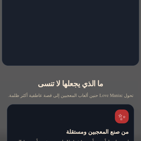
ما الذي يجعلها لا تنسى
تحول Love Maniac حنين ألعاب المعجبين إلى قصة عاطفية أكثر ظلمة.
✨
من صنع المعجبين ومستقلة