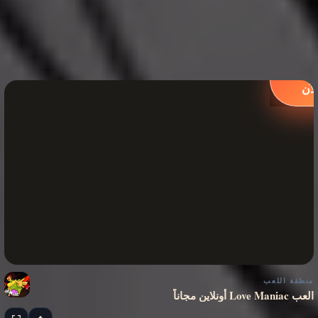
لعب
لآن
منطقة اللعب
العب Love Maniac أونلاين مجاناً