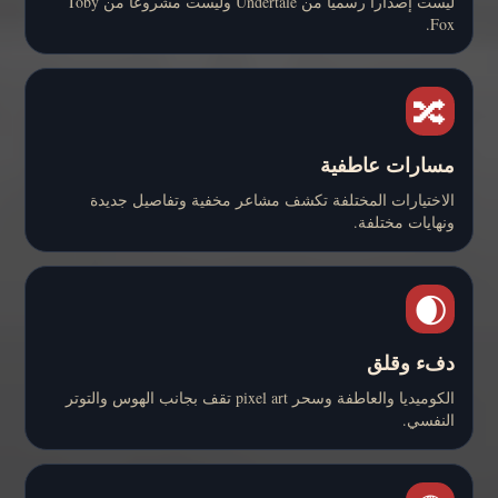
ليست إصداراً رسمياً من Undertale وليست مشروعاً من Toby
Fox.
🔀
مسارات عاطفية
الاختيارات المختلفة تكشف مشاعر مخفية وتفاصيل جديدة
ونهايات مختلفة.
🌒
دفء وقلق
الكوميديا والعاطفة وسحر pixel art تقف بجانب الهوس والتوتر
النفسي.