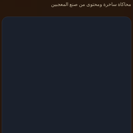
محاكاة ساخرة ومحتوى من صنع المعجبين