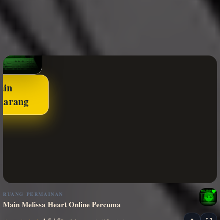
ain
karang
RUANG PERMAINAN
Main Melissa Heart Online Percuma