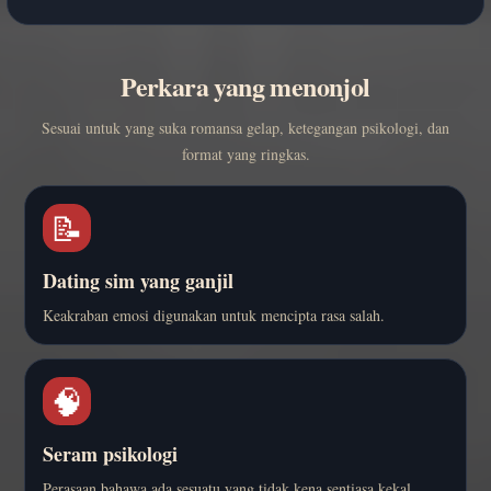
Perkara yang menonjol
Sesuai untuk yang suka romansa gelap, ketegangan psikologi, dan
format yang ringkas.
📝
Dating sim yang ganjil
Keakraban emosi digunakan untuk mencipta rasa salah.
🧠
Seram psikologi
Perasaan bahawa ada sesuatu yang tidak kena sentiasa kekal.