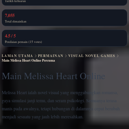
Tarikh keluaran
7,055
Total dimainkan
4.5 / 5
Penilaian pemain (15 votes)
LAMAN UTAMA
PERMAINAN
VISUAL NOVEL GAMES
Main Melissa Heart Online Percuma
Main Melissa Heart Online
Melissa Heart ialah novel visual yang menggabungkan romansa,
gaya simulasi janji temu, dan seram psikologi. Semuanya terasa
manis pada awalnya, tetapi hubungan di dalamnya cepat berubah
menjadi sesuatu yang jauh lebih meresahkan.