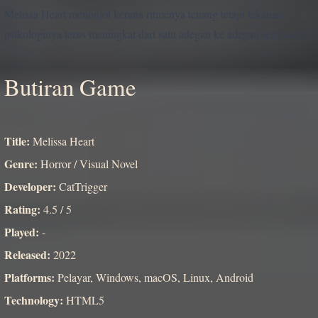
Melissa Heart menonjol kerana ritmenya tenang tetapi tekanan
psikologinya terus meningkat dari satu adegan ke adegan seterusnya.
Butiran Game
Title:
Melissa Heart
Genre:
Horror / Visual Novel
Developer:
CatTrigger
Rating:
4.5 / 5
Played:
-
Released:
2022
Platforms:
Pelayar, Windows, macOS, Linux, Android
Technology:
HTML5