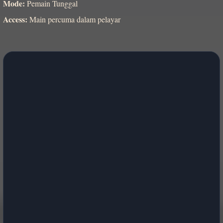
Mode:
Pemain Tunggal
Access:
Main percuma dalam pelayar