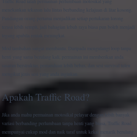
Traffic Road ialah permainan perlumbaan motosikal yang
menekankan tekanan lalu lintas berbanding kelajuan di litar kosong.
Pandangan orang pertama menjadikan setiap pertukaran lorong
terasa lebih sempit, jadi bahagian lebuh raya biasa pun boleh menjadi
tegang apabila rentak meningkat.
Mod tambahan sangat membantu. Daripada mengulangi loop tanpa
henti yang sama berulang kali, permainan ini memberikan anda
sasaran berstruktur, pemanduan lebih bebas, dan sesi survival tulen
mengikut jenis sesi yang anda inginkan.
Apakah Traffic Road?
Jika anda mahu permainan motosikal pelayar dengan lebih banyak
variasi berbanding perlumbaan tanpa henti yang biasa, Traffic Road
mempunyai cukup mod dan naik taraf untuk kekal menarik berulang