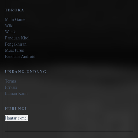
TEROKA
Main Game
Wiki
Watak
Panduan Khol
Pengakhiran
Muat turun
Panduan Android
UNDANG-UNDANG
Terma
Privasi
Laman Kami
HUBUNGI
Hantar e-mel