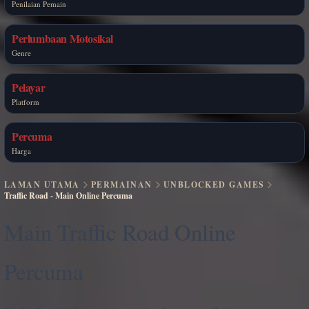
Penilaian Pemain
Perlumbaan Motosikal
Genre
Pelayar
Platform
Percuma
Harga
LAMAN UTAMA
PERMAINAN
UNBLOCKED GAMES
Traffic Road - Main Online Percuma
Main Traffic Road Online
Percuma