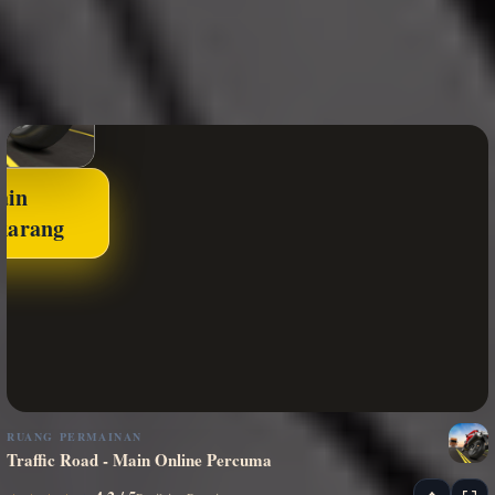
ain
karang
RUANG PERMAINAN
Traffic Road - Main Online Percuma