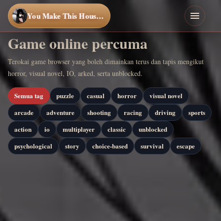
You Make This House a Home
Game online percuma
Terokai game browser yang boleh dimainkan terus dan tapis mengikut
horror, visual novel, IO, arked, serta unblocked.
Semua tag
puzzle
casual
horror
visual novel
arcade
adventure
shooting
racing
driving
sports
action
io
multiplayer
classic
unblocked
psychological
story
choice-based
survival
escape