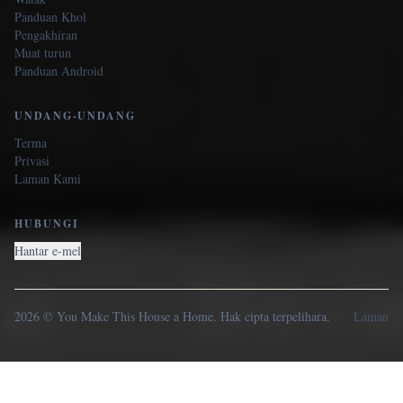
Panduan Khol
Pengakhiran
Muat turun
Panduan Android
UNDANG-UNDANG
Terma
Privasi
Laman Kami
HUBUNGI
Hantar e-mel
2026 © You Make This House a Home. Hak cipta terpelihara.
Laman