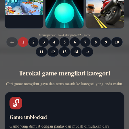
Memaparkan 1–24 daripada 323 game
←
1
2
3
4
5
6
7
8
9
10
11
12
13
14
→
Terokai game mengikut kategori
Cari game mengikut gaya dan terus masuk ke kategori yang anda mahu.
🔓
Game unblocked
Game yang dimuat dengan pantas dan mudah dimulakan dari