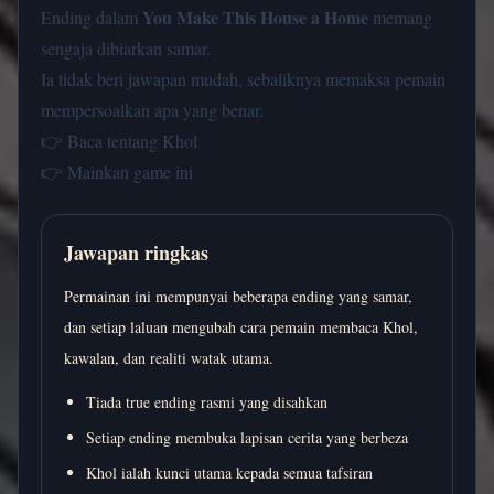
You Make This House a Home
Ending dalam
memang
sengaja dibiarkan samar.
Ia tidak beri jawapan mudah, sebaliknya memaksa pemain
mempersoalkan apa yang benar.
👉
Baca tentang Khol
👉
Mainkan game ini
Jawapan ringkas
Permainan ini mempunyai beberapa ending yang samar,
dan setiap laluan mengubah cara pemain membaca Khol,
kawalan, dan realiti watak utama.
Tiada true ending rasmi yang disahkan
Setiap ending membuka lapisan cerita yang berbeza
Khol ialah kunci utama kepada semua tafsiran