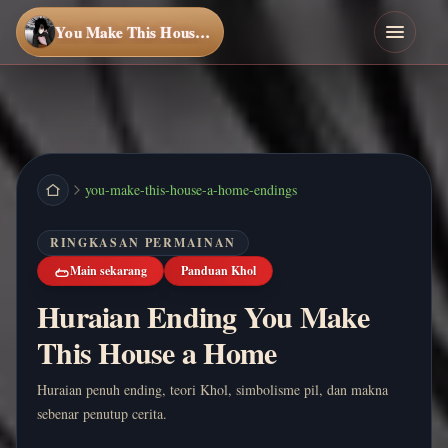
You Make This House a Home
you-make-this-house-a-home-endings
RINGKASAN PERMAINAN
Main sekarang
Panduan Khol
Huraian Ending You Make
This House a Home
Huraian penuh ending, teori Khol, simbolisme pil, dan makna
sebenar penutup cerita.