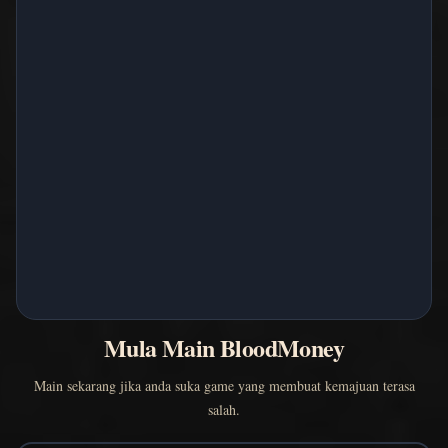
Mula Main BloodMoney
Main sekarang jika anda suka game yang membuat kemajuan terasa
salah.