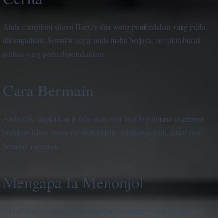
Anda mengikuti situasi Harvey dan wang pembedahan yang perlu
dikumpulkan. Semakin cepat anda mahu berjaya, semakin buruk
pilihan yang perlu dipertahankan.
Cara Bermain
Anda klik, tingkatkan pendapatan, dan lihat bagaimana sistemnya
perlahan-lahan terasa semakin kejam. Angkanya naik, tetapi rasa
bersalah juga naik.
Mengapa Ia Menonjol
BloodMoney menonjol kerana ritmenya tenang tetapi tekanan