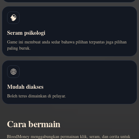
🧠
Seram psikologi
Game ini membuat anda sedar bahawa pilihan terpantas juga pilihan
paling buruk.
🌐
Mudah diakses
Boleh terus dimainkan di pelayar.
Cara bermain
BloodMoney menggabungkan permainan klik, seram, dan cerita untuk