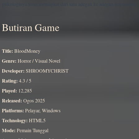
psikologinya terus meningkat dari satu adegan ke adegan seterusnya.
Butiran Game
Title:
BloodMoney
Genre:
Horror / Visual Novel
Developer:
SHROOMYCHRIST
Rating:
4.3 / 5
Played:
12,285
Released:
Ogos 2025
Platforms:
Pelayar, Windows
Technology:
HTML5
Mode:
Pemain Tunggal