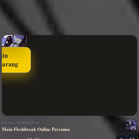
ain
karang
RUANG PERMAINAN
Main Fleshbreak Online Percuma