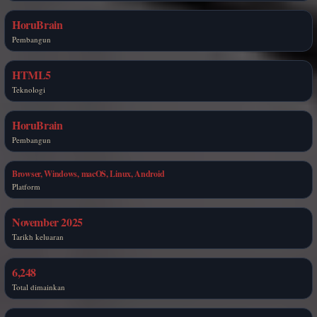
HoruBrain
Pembangun
HTML5
Teknologi
HoruBrain
Pembangun
Browser, Windows, macOS, Linux, Android
Platform
November 2025
Tarikh keluaran
6,248
Total dimainkan