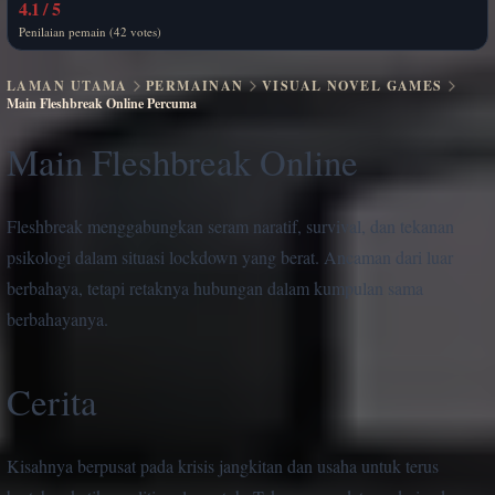
4.1 / 5
Penilaian pemain (42 votes)
LAMAN UTAMA
PERMAINAN
VISUAL NOVEL GAMES
Main Fleshbreak Online Percuma
Main Fleshbreak Online
Fleshbreak menggabungkan seram naratif, survival, dan tekanan
psikologi dalam situasi lockdown yang berat. Ancaman dari luar
berbahaya, tetapi retaknya hubungan dalam kumpulan sama
berbahayanya.
Cerita
Kisahnya berpusat pada krisis jangkitan dan usaha untuk terus