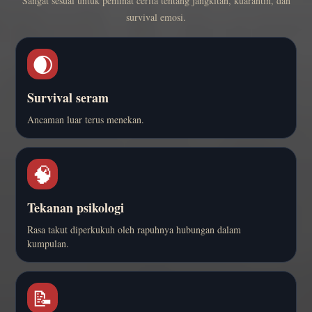
Sangat sesuai untuk peminat cerita tentang jangkitan, kuarantin, dan
survival emosi.
🌒
Survival seram
Ancaman luar terus menekan.
🧠
Tekanan psikologi
Rasa takut diperkukuh oleh rapuhnya hubungan dalam
kumpulan.
📝