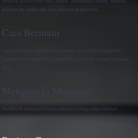
bertahan ketika realiti mula runtuh. Tekanannya datang daripada
keadaan itu sendiri dan juga manusia di dalamnya.
Cara Bermain
Anda membaca, membuat keputusan, dan melihat bagaimana
kumpulan bertindak balas. Naratifnya jauh lebih penting daripada
aksi.
Mengapa Ia Menonjol
Fleshbreak menonjol kerana ritmenya tenang tetapi tekanan
psikologinya terus meningkat dari satu adegan ke adegan seterusnya.