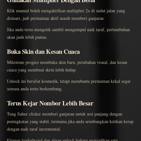
Klik manual boleh mengaktifkan multiplier 2x di sudut jalan yang
disinari, jadi permainan aktif masih memberi ganjaran.
Jika anda terus mengetik sambil mengumpul naik taraf, pertumbuhan
akan jauh lebih pantas.
Buka Skin dan Kesan Cuaca
Milestone progres membuka skin baru, perubahan visual, dan kesan
cuaca yang membuat skrin lebih hidup.
Unlock ini bersifat kosmetik, tetapi membantu permainan kekal segar
semasa anda terus berkembang.
Terus Kejar Nombor Lebih Besar
Tung Sahur clicker memberi ganjaran untuk sesi panjang dengan
peningkatan yang stabil, terutama jika anda seimbangkan ketikan kerap
dengan naik taraf incremental.
Elemen leaderboard dan aliran unlock baharu menjadikan satu