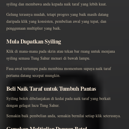
syiling dan membawa anda kepada naik taraf yang lebih kuat.
Gelung terasnya mudah, tetapi progres yang baik masih datang
daripada klik yang konsisten, pembelian awal yang tepat, dan
penggunaan multiplier yang baik.
Mula Dapatkan Syiling
Klik di mana-mana pada skrin atau tekan bar ruang untuk menjana
syiling semasa Tung Sahur menari di bawah lampu.
Fasa awal tertumpu pada membina momentum supaya naik taraf
pertama datang secepat mungkin.
Beli Naik Taraf untuk Tumbuh Pantas
Syiling boleh dibelanjakan di kedai pada naik taraf yang berkait
dengan gelagat lucu Tung Sahur.
Semakin baik pembelian anda, semakin bernilai setiap klik seterusnya.
Gunakan Multiplier Dengan Betul