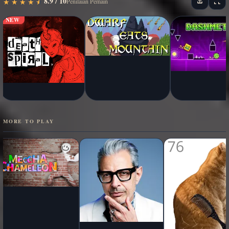
8.9 / 10
★
★
★
★
★
★
★
★
★
★
Penilaian Pemain
NEW
MORE TO PLAY