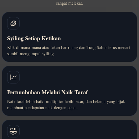
sangat melekat.
🪙
Syiling Setiap Ketikan
Klik di mana-mana atau tekan bar ruang dan Tung Sahur terus menari
sambil mengumpul syiling.
📈
Pertumbuhan Melalui Naik Taraf
Naik taraf lebih baik, multiplier lebih besar, dan belanja yang bijak
membuat pendapatan naik dengan cepat.
🤣