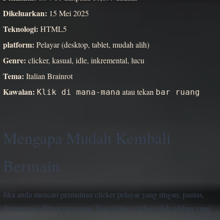
Dikeluarkan:
15 Mei 2025
Teknologi:
HTML5
platform:
Pelayar (desktop, tablet, mudah alih)
Genre:
clicker, kasual, idle, inkremental, lucu
Tema:
Italian Brainrot
Kawalan:
atau tekan
Klik di mana-mana
bar ruang
Mengapa Mudah Kembali
Bermain
Jika anda mencari permainan clicker pelayar yang ringan, pantas,
dan sengaja dibuat mengarut, Tung Sahur clicker ialah pilihan yang