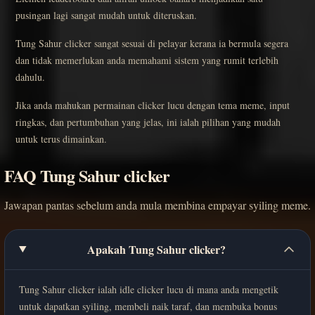
pusingan lagi sangat mudah untuk diteruskan.
Tung Sahur clicker sangat sesuai di pelayar kerana ia bermula segera
dan tidak memerlukan anda memahami sistem yang rumit terlebih
dahulu.
Jika anda mahukan permainan clicker lucu dengan tema meme, input
ringkas, dan pertumbuhan yang jelas, ini ialah pilihan yang mudah
untuk terus dimainkan.
FAQ Tung Sahur clicker
Jawapan pantas sebelum anda mula membina empayar syiling meme.
Apakah Tung Sahur clicker?
Tung Sahur clicker ialah idle clicker lucu di mana anda mengetik
untuk dapatkan syiling, membeli naik taraf, dan membuka bonus