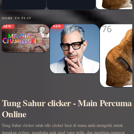
MORE TO PLAY
NEW
NEW
Tung Sahur clicker - Main Percuma
Online
Tung Sahur clicker ialah idle clicker lucu di mana anda mengetik untuk
dapatkan syiling, membuka naik taraf yang pelik, dan membina empayar