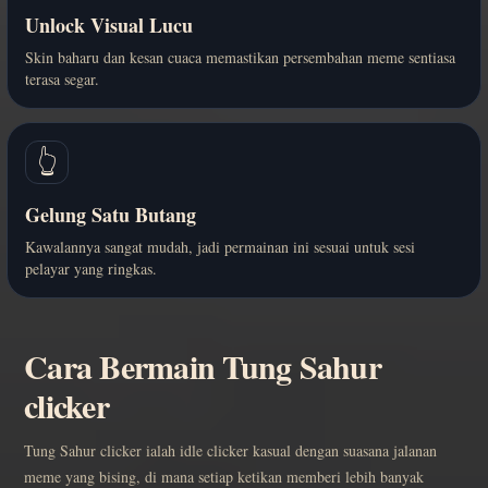
Unlock Visual Lucu
Skin baharu dan kesan cuaca memastikan persembahan meme sentiasa
terasa segar.
👆
Gelung Satu Butang
Kawalannya sangat mudah, jadi permainan ini sesuai untuk sesi
pelayar yang ringkas.
Cara Bermain Tung Sahur
clicker
Tung Sahur clicker ialah idle clicker kasual dengan suasana jalanan
meme yang bising, di mana setiap ketikan memberi lebih banyak