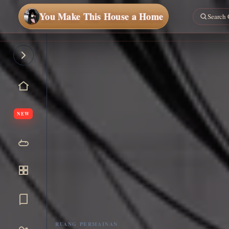
You Make This House a Home
NEW
Main
sekarang
RUANG PERMAINAN