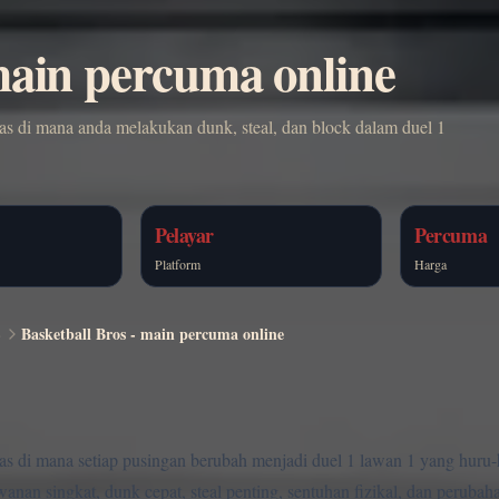
main percuma online
tas di mana anda melakukan dunk, steal, dan block dalam duel 1
Pelayar
Percuma
Platform
Harga
S
Basketball Bros - main percuma online
tas di mana setiap pusingan berubah menjadi duel 1 lawan 1 yang huru-
wanan singkat, dunk cepat, steal penting, sentuhan fizikal, dan peru