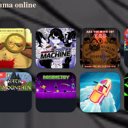
cuma online
EW