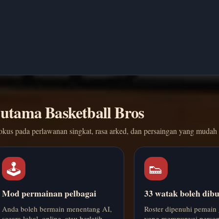
 utama Basketball Bros
kus pada perlawanan singkat, rasa arked, dan persaingan yang mudah 
🕹️
👟
Mod permainan pelbagai
33 watak boleh dib
Anda boleh bermain menentang AI,
Roster dipenuhi pemain 
secara lokal, online, atau berlatih.
yang mempunyai persona