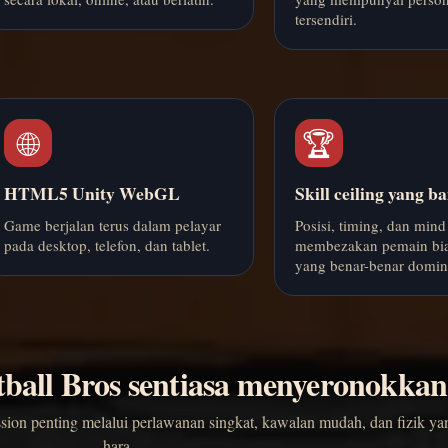
tersendiri.
🌐
🏆
HTML5 Unity WebGL
Skill ceiling yang ba
Game berjalan terus dalam pelayar
Posisi, timing, dan min
pada desktop, telefon, dan tablet.
membezakan pemain bia
yang benar-benar domin
ball Bros sentiasa menyeronokkan
ssion penting melalui perlawanan singkat, kawalan mudah, dan fizik ya
hara.