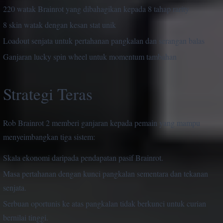
220 watak Brainrot yang dibahagikan kepada 8 tahap rarity
8 skin watak dengan kesan stat unik
Loadout senjata untuk pertahanan pangkalan dan serangan balas
Ganjaran lucky spin wheel untuk momentum tambahan
Strategi Teras
Rob Brainrot 2 memberi ganjaran kepada pemain yang mampu
menyeimbangkan tiga sistem:
Skala ekonomi daripada pendapatan pasif Brainrot.
Masa pertahanan dengan kunci pangkalan sementara dan tekanan
senjata.
Serbuan oportunis ke atas pangkalan tidak berkunci untuk curian
bernilai tinggi.