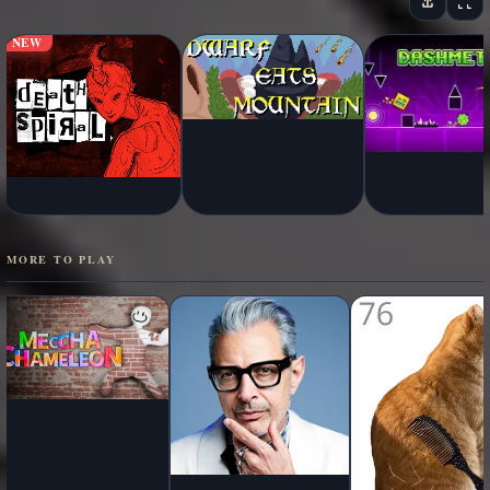
NEW
MORE TO PLAY