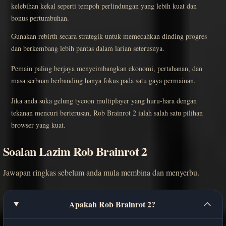
kelebihan kekal seperti tempoh perlindungan yang lebih kuat dan
bonus pertumbuhan.
Gunakan rebirth secara strategik untuk memecahkan dinding progres
dan berkembang lebih pantas dalam larian seterusnya.
Pemain paling berjaya menyeimbangkan ekonomi, pertahanan, dan
masa serbuan berbanding hanya fokus pada satu gaya permainan.
Jika anda suka gelung tycoon multiplayer yang huru-hara dengan
tekanan mencuri berterusan, Rob Brainrot 2 ialah salah satu pilihan
browser yang kuat.
Soalan Lazim Rob Brainrot 2
Jawapan ringkas sebelum anda mula membina dan menyerbu.
Apakah Rob Brainrot 2?