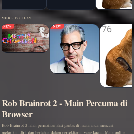
MORE TO PLAY
NEW
NEW
Rob Brainrot 2 - Main Percuma di
Browser
Rob Brainrot 2 ialah permainan aksi pantas di mana anda mencuri,
melarikan diri, dan bertahan dalam persekitaran yang kacau. Main online