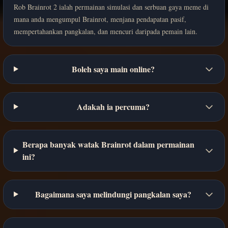
Rob Brainrot 2 ialah permainan simulasi dan serbuan gaya meme di
mana anda mengumpul Brainrot, menjana pendapatan pasif,
mempertahankan pangkalan, dan mencuri daripada pemain lain.
Boleh saya main online?
Adakah ia percuma?
Berapa banyak watak Brainrot dalam permainan
ini?
Bagaimana saya melindungi pangkalan saya?