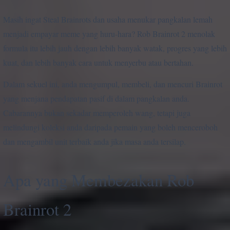
Masih ingat Steal Brainrots dan usaha menukar pangkalan lemah
menjadi empayar meme yang huru-hara? Rob Brainrot 2 menolak
formula itu lebih jauh dengan lebih banyak watak, progres yang lebih
kuat, dan lebih banyak cara untuk menyerbu atau bertahan.
Dalam sekuel ini, anda mengumpul, membeli, dan mencuri Brainrot
yang menjana pendapatan pasif di dalam pangkalan anda.
Cabarannya bukan sekadar memperoleh wang, tetapi juga
melindungi koleksi anda daripada pemain yang boleh menceroboh
dan mengambil unit terbaik anda jika masa anda tersilap.
Apa yang Membezakan Rob
Brainrot 2