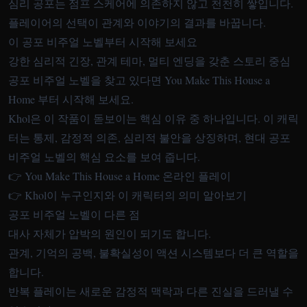
심리 공포는 점프 스케어에 의존하지 않고 천천히 쌓입니다.
플레이어의 선택이 관계와 이야기의 결과를 바꿉니다.
이 공포 비주얼 노벨부터 시작해 보세요
강한 심리적 긴장, 관계 테마, 멀티 엔딩을 갖춘 스토리 중심
공포 비주얼 노벨을 찾고 있다면
You Make This House a
Home
부터 시작해 보세요.
Khol은 이 작품이 돋보이는 핵심 이유 중 하나입니다. 이 캐릭
터는 통제, 감정적 의존, 심리적 불안을 상징하며, 현대 공포
비주얼 노벨의 핵심 요소를 보여 줍니다.
👉 You Make This House a Home 온라인 플레이
👉 Khol이 누구인지와 이 캐릭터의 의미 알아보기
공포 비주얼 노벨이 다른 점
대사 자체가 압박의 원인이 되기도 합니다.
관계, 기억의 공백, 불확실성이 액션 시스템보다 더 큰 역할을
합니다.
반복 플레이는 새로운 감정적 맥락과 다른 진실을 드러낼 수