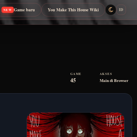
Game baru
You Make This House Wiki
ID
NEW
GAME
AKSES
45
Main di Browser