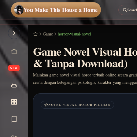
You Make This House a Home
Game
horror-visual-novel
Game Novel Visual Ho
& Tanpa Download)
NEW
Mainkan game novel visual horor terbaik online secara grat
cerita dengan ketegangan psikologis, karakter yang mengga
NOVEL VISUAL HOROR PILIHAN