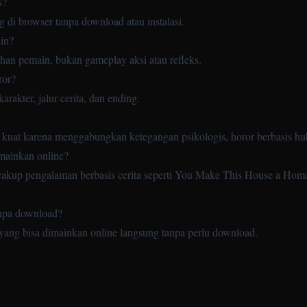
s?
 di browser tanpa download atau instalasi.
in?
ihan pemain, bukan gameplay aksi atau refleks.
ror?
akter, jalur cerita, dan ending.
 kuat karena menggabungkan ketegangan psikologis, horor berbasis h
imainkan online?
ncakup pengalaman berbasis cerita seperti You Make This House a Ho
anpa download?
 yang bisa dimainkan online langsung tanpa perlu download.