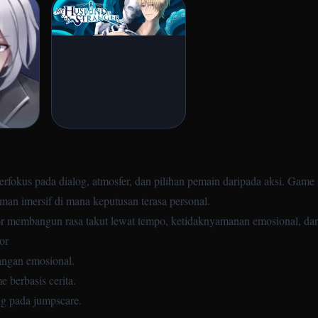
berfokus pada dialog, atmosfer, dan pilihan pemain daripada aksi. Game
man imersif di mana keputusan terasa personal.
ror membangun rasa takut lewat tempo, ketidaknyamanan emosional, dan 
or
angan emosional.
 berbasis cerita.
ng pada jumpscare.