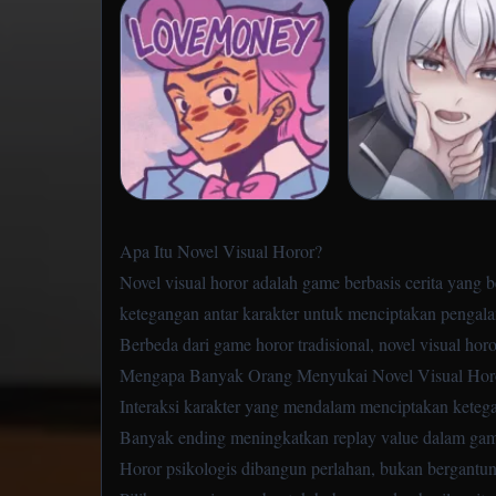
Apa Itu Novel Visual Horor?
Novel visual horor adalah game berbasis cerita yang 
ketegangan antar karakter untuk menciptakan pengala
Berbeda dari game horor tradisional, novel visual ho
Mengapa Banyak Orang Menyukai Novel Visual Hor
Interaksi karakter yang mendalam menciptakan keteg
Banyak ending meningkatkan replay value dalam game
Horor psikologis dibangun perlahan, bukan bergantu