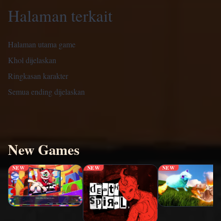
Halaman terkait
Halaman utama game
Khol dijelaskan
Ringkasan karakter
Semua ending dijelaskan
New Games
NEW
NEW
NEW