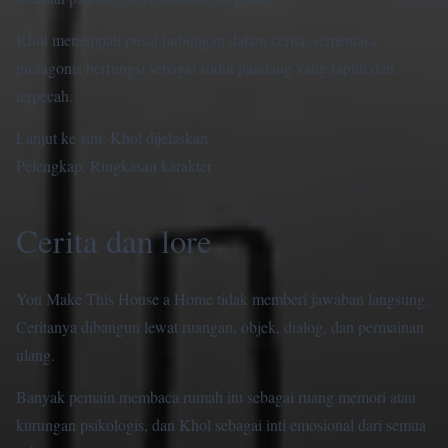
Khol menempati pusat hubungan dalam cerita, sementara
protagonis berfungsi sebagai sudut pandang yang rapuh dan
terpecah.
Lanjut ke sini:
Khol dijelaskan
Pelengkap:
Ringkasan karakter
Cerita dan lore
You Make This House a Home tidak memberi jawaban langsung.
Ceritanya dibangun lewat ruangan, objek, dialog, dan permainan
ulang.
Banyak pemain membaca rumah itu sebagai ruang memori atau
kurungan psikologis, dan Khol sebagai inti emosional dari semua