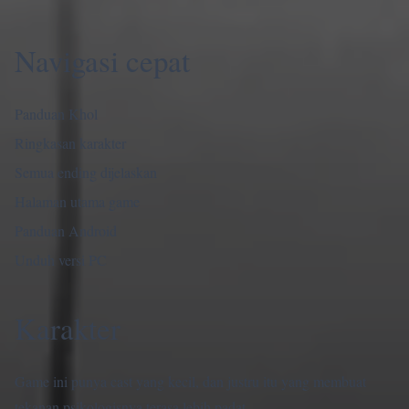
Navigasi cepat
Panduan Khol
Ringkasan karakter
Semua ending dijelaskan
Halaman utama game
Panduan Android
Unduh versi PC
Karakter
Game ini punya cast yang kecil, dan justru itu yang membuat
tekanan psikologisnya terasa lebih padat.