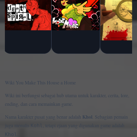
Wiki You Make This House a Home
Wiki ini berfungsi sebagai hub utama untuk karakter, cerita, lore,
ending, dan cara memainkan game.
Khol
Nama karakter pusat yang benar adalah
. Sebagian pemain
juga menulis
, tetapi ejaan yang digunakan game adalah
Kohl
.
Khol