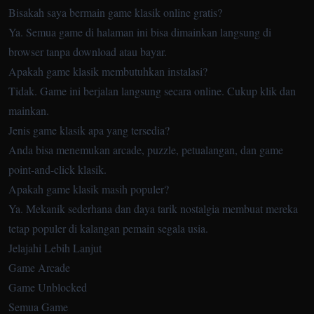
Bisakah saya bermain game klasik online gratis?
Ya. Semua game di halaman ini bisa dimainkan langsung di
browser tanpa download atau bayar.
Apakah game klasik membutuhkan instalasi?
Tidak. Game ini berjalan langsung secara online. Cukup klik dan
mainkan.
Jenis game klasik apa yang tersedia?
Anda bisa menemukan arcade, puzzle, petualangan, dan game
point-and-click klasik.
Apakah game klasik masih populer?
Ya. Mekanik sederhana dan daya tarik nostalgia membuat mereka
tetap populer di kalangan pemain segala usia.
Jelajahi Lebih Lanjut
Game Arcade
Game Unblocked
Semua Game