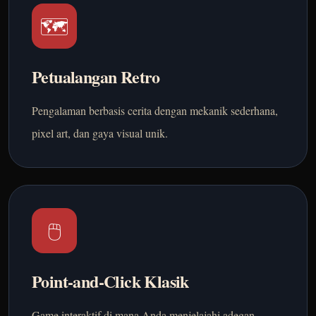
🗺️
Petualangan Retro
Pengalaman berbasis cerita dengan mekanik sederhana,
pixel art, dan gaya visual unik.
🖱️
Point-and-Click Klasik
Game interaktif di mana Anda menjelajahi adegan,