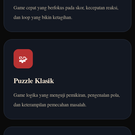
Game cepat yang berfokus pada skor, kecepatan reaksi,
dan loop yang bikin ketagihan.
🧩
Puzzle Klasik
Game logika yang menguji pemikiran, pengenalan pola,
dan keterampilan pemecahan masalah.