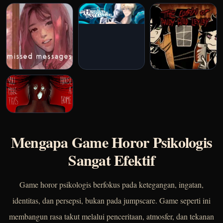
Mengapa Game Horor Psikologis
Sangat Efektif
Game horor psikologis berfokus pada ketegangan, ingatan,
identitas, dan persepsi, bukan pada jumpscare. Game seperti ini
membangun rasa takut melalui penceritaan, atmosfer, dan tekanan