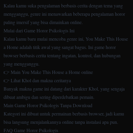
Kalau kamu suka pengalaman berbasis cerita dengan tema yang
mengganggu, genre ini menawarkan beberapa pengalaman horor
paling imersif yang bisa dimainkan online.
Mulai dari Game Horor Psikologis Ini
Kalau kamu baru mulai mencoba genre ini,
You Make This House
a Home
adalah titik awal yang sangat bagus. Ini game horor
browser berbasis cerita tentang ingatan, kontrol, dan hubungan
yang mengganggu.
👉 Main You Make This House a Home online
👉 Lihat Khol dan makna ceritanya
Banyak makna game ini datang dari karakter Khol, yang sengaja
dibuat ambigu dan sering diperdebatkan pemain.
Main Game Horor Psikologis Tanpa Download
Kategori ini dibuat untuk permainan berbasis browser, jadi kamu
bisa langsung menjalankannya online tanpa instalasi apa pun.
FAQ Game Horor Psikologis