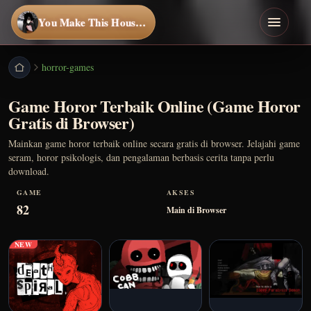
You Make This House a Home
horror-games
Game Horor Terbaik Online (Game Horor
Gratis di Browser)
Mainkan game horor terbaik online secara gratis di browser. Jelajahi game
seram, horor psikologis, dan pengalaman berbasis cerita tanpa perlu
download.
GAME
AKSES
82
Main di Browser
NEW