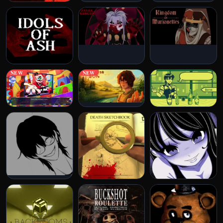
NEW
NEW