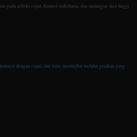
 pada refleks cepat, kontrol sederhana, dan tantangan skor tinggi
uannya dengan cepat, dan terus meningkat melalui gerakan yang