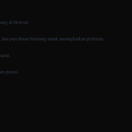
sung di browser.
a, dan percobaan berulang untuk meningkatkan performa.
iapan.
n presisi.