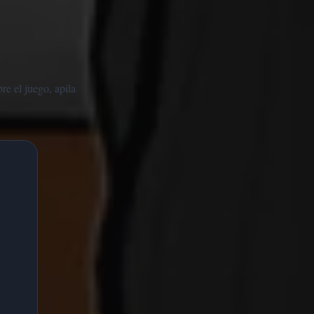
re el juego, apila