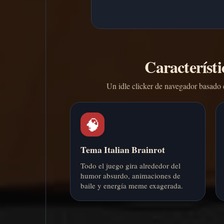
Característi
Un idle clicker de navegador basado 
🧠
Tema Italian Brainrot
Todo el juego gira alrededor del
humor absurdo, animaciones de
baile y energía meme exagerada.