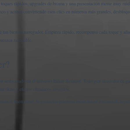
 en toques rápidos, upgrades de broma y una presentación meme muy rui
oco y acabas convirtiendo esos clics en números más grandes, desbloqu
ne tan bien en navegador. Empieza rápido, recompensa cada toque y aña
parezca razonable.
er?
n ambientado en el universo Italian Brainrot. Todo gira alrededor de 
ar skins y efectos climáticos absurdos.
ensa el buen ritmo. Si gastas tus primeras monedas en mejoras de ingre