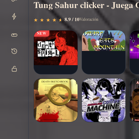
Tung Sahur clicker - Juega 
Jugar
▶
8.9 / 10
Valoración
★
★
★
★
★
★
★
★
★
★
ahora
NEW