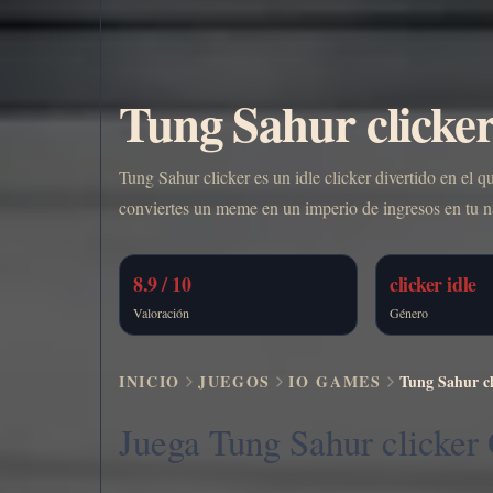
Tung Sahur clicker
Tung Sahur clicker es un idle clicker divertido en el
conviertes un meme en un imperio de ingresos en tu 
8.9 / 10
clicker idle
Valoración
Género
INICIO
JUEGOS
IO GAMES
Tung Sahur cl
Juega Tung Sahur clicker 