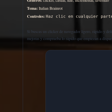
Géneros:
clicker, casual, idle, incremental, divertido
Tema:
Italian Brainrot
Controles:
Haz clic en cualquier part
Si buscas un clicker de navegador ligero, rápido y de
mejoras y comprueba lo rápido que empiezan a dispar