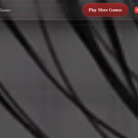
Play More Games