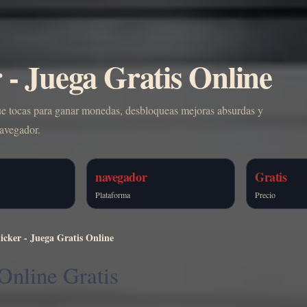
 - Juega Gratis Online
 que tocas para ganar monedas, desbloqueas mejoras absurdas y
navegador.
navegador
Gratis
Plataforma
Precio
icker - Juega Gratis Online
Online Gratis