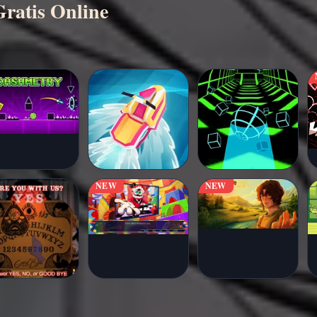
Gratis Online
NEW
NEW