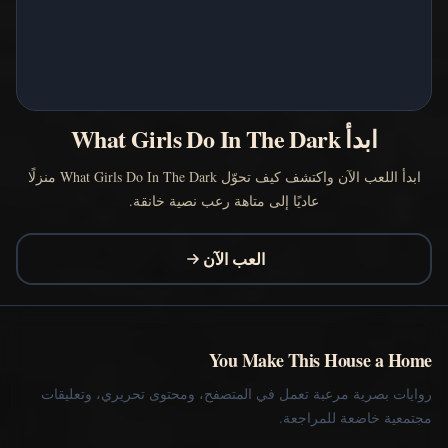
ابدأ What Girls Do In The Dark
ابدأ اللعب الآن واكتشف كيف تحوّل What Girls Do In The Dark منزلًا
عاديًا إلى متاهة رعب نصية خانقة.
العب الآن
You Make This House a Home
روايات بصرية مرعبة تعمل في المتصفح، ومحتوى تحريري، وتعليقات
مجتمعية خاضعة للمراجعة.