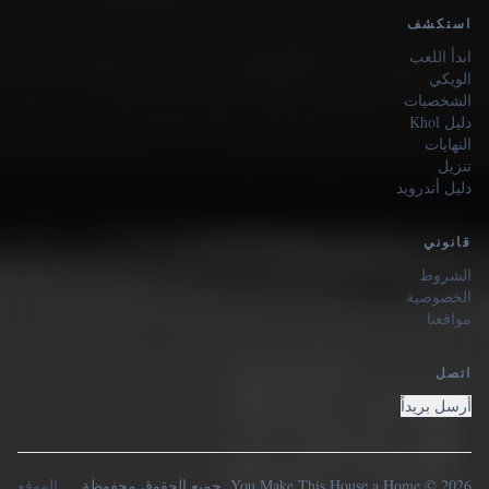
استكشف
ابدأ اللعب
الويكي
الشخصيات
دليل Khol
النهايات
تنزيل
دليل أندرويد
قانوني
الشروط
الخصوصية
مواقعنا
اتصل
أرسل بريداً
2026 © You Make This House a Home. جميع الحقوق محفوظة.
الموقع