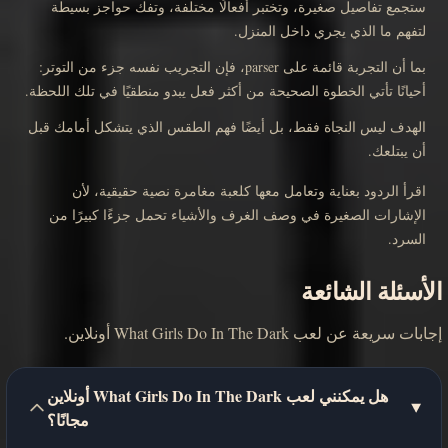
ستجمع تفاصيل صغيرة، وتختبر أفعالًا مختلفة، وتفك حواجز بسيطة
لتفهم ما الذي يجري داخل المنزل.
بما أن التجربة قائمة على parser، فإن التجريب نفسه جزء من التوتر:
أحيانًا تأتي الخطوة الصحيحة من أكثر فعل يبدو منطقيًا في تلك اللحظة.
الهدف ليس النجاة فقط، بل أيضًا فهم الطقس الذي يتشكل أمامك قبل
أن يبتلعك.
اقرأ الردود بعناية وتعامل معها كلعبة مغامرة نصية حقيقية، لأن
الإشارات الصغيرة في وصف الغرف والأشياء تحمل جزءًا كبيرًا من
السرد.
الأسئلة الشائعة
إجابات سريعة عن لعب What Girls Do In The Dark أونلاين.
هل يمكنني لعب What Girls Do In The Dark أونلاين
مجانًا؟