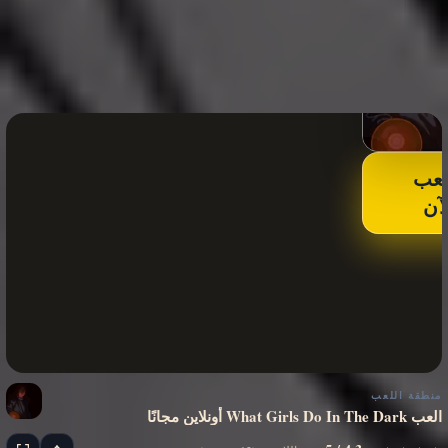
لعب
لآن
منطقة اللعب
العب What Girls Do In The Dark أونلاين مجانًا