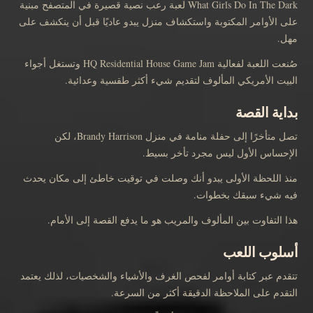
What Girls Do In The Dark لعبة رعب نصية قصيرة في المتصفح مبنية
على الأوامر المكتوبة واستكشاف منزل يبدو عاديًا قبل أن ينكشف على
مهل.
صُنعت اللعبة لفعالية HQ Residential House Game Jam وتستغل أجواء
البيت الأمريكي المألوف لتقديم شيء أكثر طقسية وعدائية.
بداية القصة
تصل متأخرًا إلى حفلة منامة في منزل Brandy Harrison، لكن
الإحساس الأول ليس مجرد تأخر بسيط.
منذ اللحظة الأولى يبدو أنك وصلت في توقيت خاطئ إلى مكان يحدث
فيه شيء سبقك بخطوات.
هذا التفاوت بين المألوف والمريب هو ما يدفع القصة إلى الأمام.
أسلوب اللعب
تتقدم عبر كتابة أوامر لفحص الغرف والأشياء والشخصيات، لذلك يعتمد
التقدم على الملاحظة الدقيقة أكثر من السرعة.