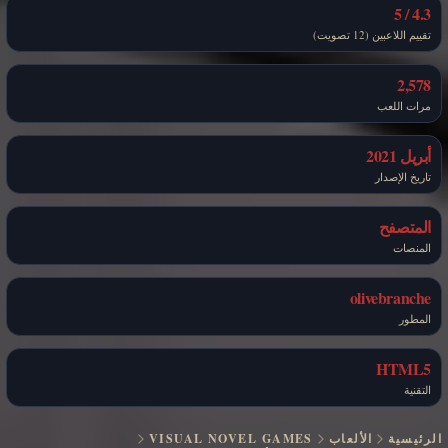
4.3 / 5
تقييم اللاعبين (12 تصويت)
2,578
مرات اللعب
أبريل 2021
تاريخ الإصدار
المتصفح
المنصات
olivebranche
المطور
HTML5
التقنية
الرئيسية
الألعاب
VISUAL NOVEL GAMES