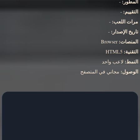
المطور:
-
التقييم:
-
مرات اللعب:
-
تاريخ الإصدار:
-
المنصات:
Browser
التقنية:
HTML5
النمط:
لاعب واحد
الوصول:
مجاني في المتصفح