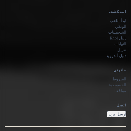
استكشف
ابدأ اللعب
الويكي
الشخصيات
دليل Khol
النهايات
تنزيل
دليل أندرويد
قانوني
الشروط
الخصوصية
مواقعنا
اتصل
أرسل بريداً