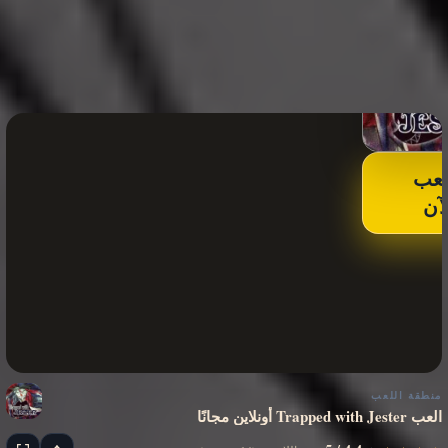
لعب
لآن
منطقة اللعب
العب Trapped with Jester أونلاين مجانًا