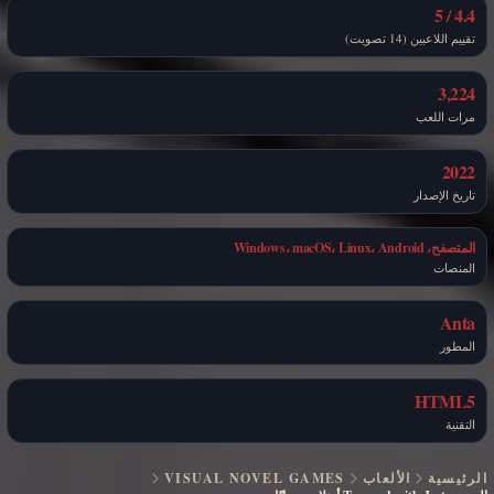
4.4 / 5
تقييم اللاعبين (14 تصويت)
3,224
مرات اللعب
2022
تاريخ الإصدار
المتصفح، Windows، macOS، Linux، Android
المنصات
Anta
المطور
HTML5
التقنية
الرئيسية
الألعاب
VISUAL NOVEL GAMES