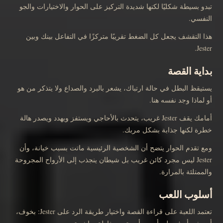
تبدو بسيطة شكليًا لكنها شديدة التركيز على الحوار والاختيارات والجو
النفسي.
هذا التقشف يجعل كل الضغط تقريبًا متركزًا في التفاعل بينك وبين
Jester.
بداية القصة
يستيقظ البطل في حالة ارتباك، يشعر بالبرد والصداع ولا يتذكر من هو
أو لماذا وجد نفسه هنا.
أمامك يقف Jester غريب، يتحدث بالأحاجي ويستفز ويهدد ويصدر هالة
خطرة لكنها جذابة بشكل مربك.
ومع تقدم الحوار يتضح أن الشخصية الرئيسية ماتت بسبب خيانة، وأن
Jester ليس مجرد كائن غريب بل شيطان ينجذب إلى الأرواح المجروحة
والممتلئة بالمرارة.
أسلوب اللعب
تعتمد اللعبة على قراءة القصة واختيار طريقة الرد على Jester: بخوف،