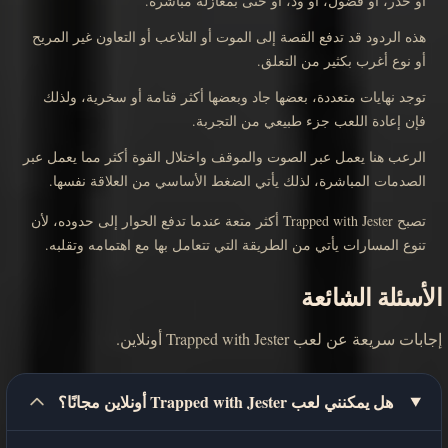
أو حذر، أو فضول، أو ود، أو حتى بمغازلة مباشرة.
هذه الردود قد تدفع القصة إلى الموت أو التلاعب أو التعاون غير المريح
أو نوع أغرب بكثير من التعلق.
توجد نهايات متعددة، بعضها جاد وبعضها أكثر قتامة أو سخرية، ولذلك
فإن إعادة اللعب جزء طبيعي من التجربة.
الرعب هنا يعمل عبر الصوت والموقف واختلال القوة أكثر مما يعمل عبر
الصدمات المباشرة، لذلك يأتي الضغط الأساسي من العلاقة نفسها.
تصبح Trapped with Jester أكثر متعة عندما تدفع الحوار إلى حدوده، لأن
تنوع المسارات يأتي من الطريقة التي تتعامل بها مع اهتمامه وتقلبه.
الأسئلة الشائعة
إجابات سريعة عن لعب Trapped with Jester أونلاين.
هل يمكنني لعب Trapped with Jester أونلاين مجانًا؟