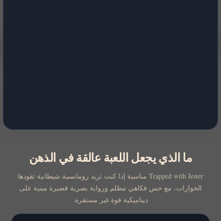
ما الذي يجعل اللعبة عالقة في الذهن
Trapped with Jester مناسبة إذا كنت تريد رومانسية شيطانية تقودها
الحوارات، مع حس فكاهي مظلم ورواية بصرية قصيرة مبنية على
ديناميكية قوة غير مستقرة.