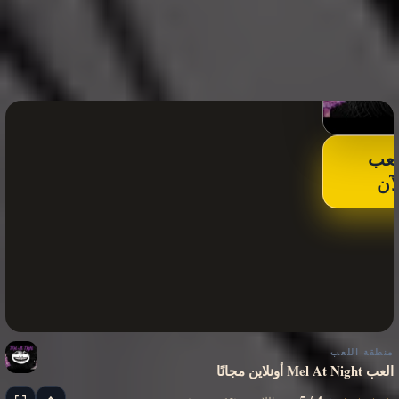
لعب
لآن
منطقة اللعب
العب Mel At Night أونلاين مجانًا