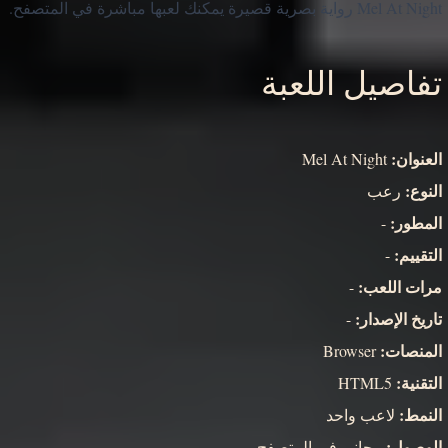
Mel At Night رواية بصرية قصيرة يمكنك لعبها مباشرة في المتصفح.
تفاصيل اللعبة
العنوان:
Mel At Night
النوع:
رعب
المطور:
-
التقييم:
-
مرات اللعب:
-
تاريخ الإصدار:
-
المنصات:
Browser
التقنية:
HTML5
النمط:
لاعب واحد
الوصول:
مجاني في المتصفح