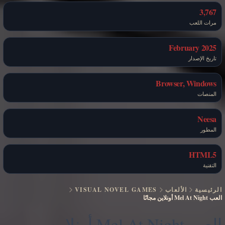
3,767
مرات اللعب
February 2025
تاريخ الإصدار
Browser, Windows
المنصات
Neesa
المطور
HTML5
التقنية
الرئيسية
الألعاب
VISUAL NOVEL GAMES
العب Mel At Night أونلاين مجانًا
العب Mel At Night أونلاين