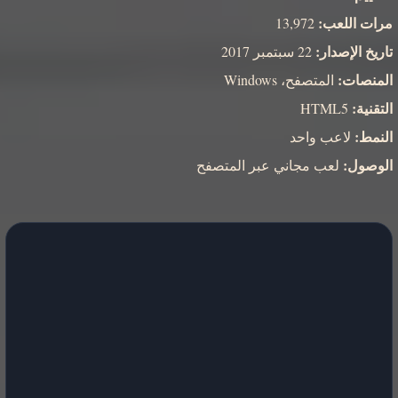
مرات اللعب:
13,972
تاريخ الإصدار:
22 سبتمبر 2017
المنصات:
المتصفح، Windows
التقنية:
HTML5
النمط:
لاعب واحد
الوصول:
لعب مجاني عبر المتصفح