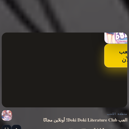
لعب
لآن
منطقة اللعب
العب Doki Doki Literature Club! أونلاين مجانًا