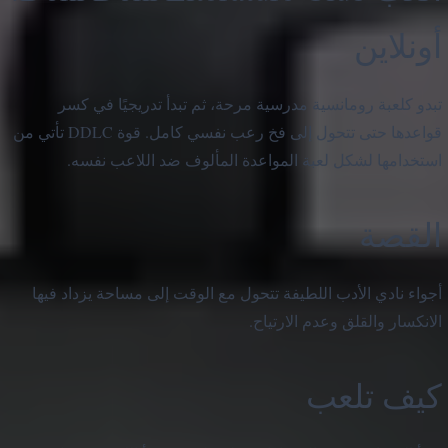
أونلاين
تبدو كلعبة رومانسية مدرسية مرحة، ثم تبدأ تدريجيًا في كسر
قواعدها حتى تتحول إلى فخ رعب نفسي كامل. قوة DDLC تأتي من
استخدامها لشكل لعبة المواعدة المألوف ضد اللاعب نفسه.
القصة
أجواء نادي الأدب اللطيفة تتحول مع الوقت إلى مساحة يزداد فيها
الانكسار والقلق وعدم الارتياح.
كيف تلعب