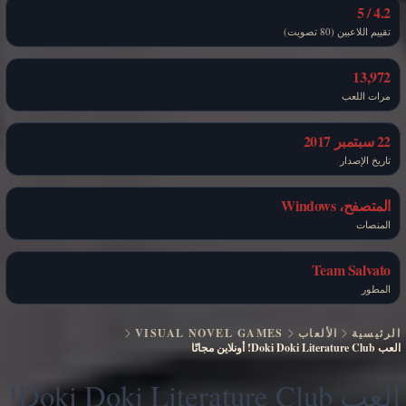
4.2 / 5
تقييم اللاعبين (80 تصويت)
13,972
مرات اللعب
22 سبتمبر 2017
تاريخ الإصدار
المتصفح، Windows
المنصات
Team Salvato
المطور
الرئيسية
الألعاب
VISUAL NOVEL GAMES
العب Doki Doki Literature Club! أونلاين مجانًا
العب Doki Doki Literature Club!