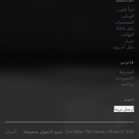
استكشف
ابدأ اللعب
الويكي
الشخصيات
دليل Khol
النهايات
تنزيل
دليل أندرويد
قانوني
الشروط
الخصوصية
مواقعنا
اتصل
أرسل بريداً
2026 © You Make This House a Home. جميع الحقوق محفوظة.
الموقع