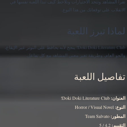
تقرأ المشاهد وتتخذ الاختيارات وتلاحظ كيف تبدأ اللعبة نفسها في
الانقلاب على توقعاتك من هذا النوع.
لماذا تبرز اللعبة
Doki Doki Literature Club! ينجح لأنه يحافظ على التوتر عبر الإيقاع،
والجو العام، وطريقة تغير معنى المشاهد مع كل تفاعل.
تفاصيل اللعبة
العنوان:
Doki Doki Literature Club!
النوع:
Horror / Visual Novel
المطور:
Team Salvato
التقييم:
4.2 / 5