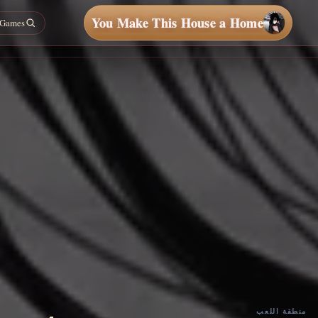
You Make This House a Home
منطقة اللعب