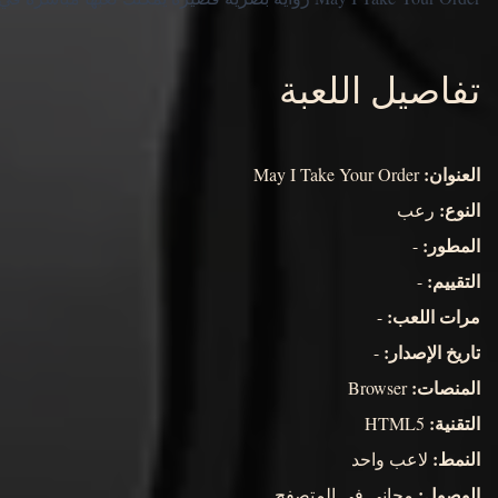
تفاصيل اللعبة
العنوان:
May I Take Your Order
النوع:
رعب
المطور:
-
التقييم:
-
مرات اللعب:
-
تاريخ الإصدار:
-
المنصات:
Browser
التقنية:
HTML5
النمط:
لاعب واحد
الوصول:
مجاني في المتصفح