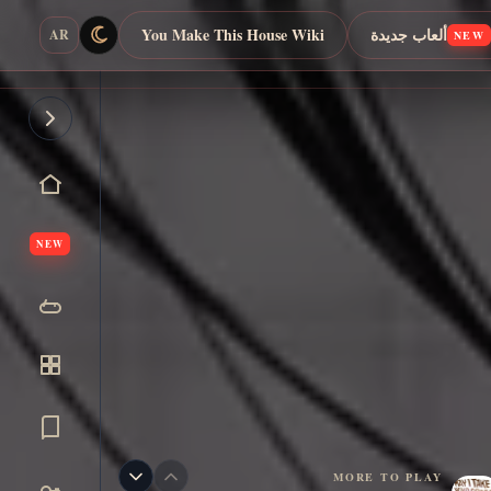
ألعاب جديدة
You Make This House Wiki
AR
NEW
NEW
MORE TO PLAY