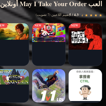
العب May I Take Your Order أونلاين مجانًا
4.3 / 5
عب الآن
تقييم اللاعبين (7 تصويت)
★
★
★
★
★
★
★
★
★
★
NEW
NEW
NEW