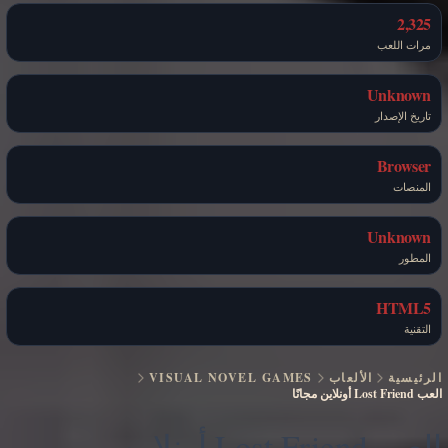
2,325
مرات اللعب
Unknown
تاريخ الإصدار
Browser
المنصات
Unknown
المطور
HTML5
التقنية
الرئيسية
الألعاب
VISUAL NOVEL GAMES
العب Lost Friend أونلاين مجانًا
العب Lost Friend أونلاين