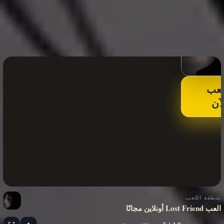
لعب
لآن
منطقة اللعب
العب Lost Friend أونلاين مجانًا