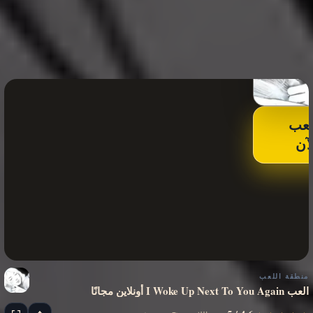
لعب
لآن
منطقة اللعب
العب I Woke Up Next To You Again أونلاين مجانًا