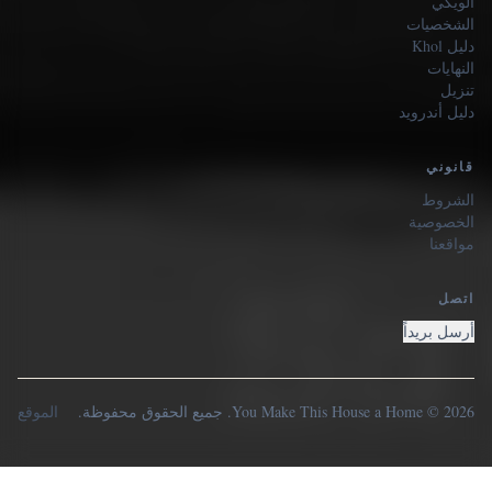
الويكي
الشخصيات
دليل Khol
النهايات
تنزيل
دليل أندرويد
قانوني
الشروط
الخصوصية
مواقعنا
اتصل
أرسل بريداً
2026 © You Make This House a Home. جميع الحقوق محفوظة.
الموقع