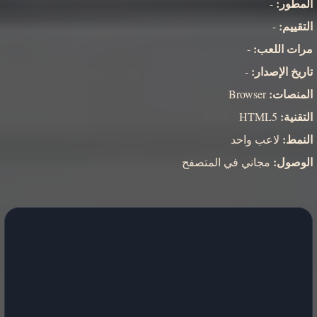
المطور:
-
التقييم:
-
مرات اللعب:
-
تاريخ الإصدار:
-
المنصات:
Browser
التقنية:
HTML5
النمط:
لاعب واحد
الوصول:
مجاني في المتصفح