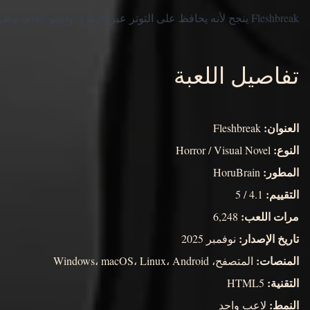
Fleshbreak ينجح لأنه يحافظ على التوتر عبر الإيقاع، والجو العام، وطريقة تغير معنى المشاهد مع كل تفاعل.
تفاصيل اللعبة
العنوان:
Fleshbreak
النوع:
Horror / Visual Novel
المطور:
HoruBrain
التقييم:
4.1 / 5
مرات اللعب:
6,248
تاريخ الإصدار:
نوفمبر 2025
المنصات:
المتصفح، Windows، macOS، Linux، Android
التقنية:
HTML5
النمط:
لاعب واحد