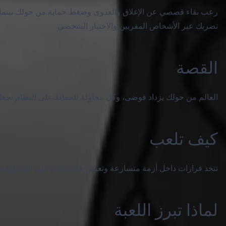
رعب بقاء قصصي عن الإغلاق والعدوى وضغط حماية من حولك بينما يبدأ
تضربك عبر الأشخاص المقربين والاختيار الشخصي.
القصة
العالم من حولك يزداد فوضى، وكل محاولة للحفاظ على النظام تج
كيف تلعب
تتخذ قرارات داخل أزمة متسارعة وتعيش قصة تقوم على المسؤولية
لماذا تبرز اللعبة