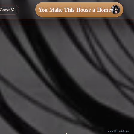
You Make This House a Home
منطقة اللعب