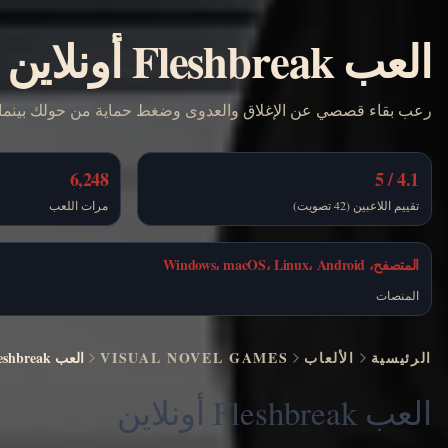
العب Fleshbreak أونلاين مجانًا
رعب بقاء قصصي عن الإغلاق والعدوى وضغط حماية من حولك بينما يبدأ
6,248
4.1 / 5
تقييم اللاعبين (42 تصويت)
مرات اللعب
المتصفح، Windows، macOS، Linux، Android
المنصات
الرئيسية
الألعاب
VISUAL NOVEL GAMES
العب Fleshbreak أونلاين مجانًا
العب Fleshbreak أونلاين