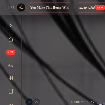
ألعاب جديدة
You Make This House Wiki
AR
NEW
NEW
MORE TO PLAY