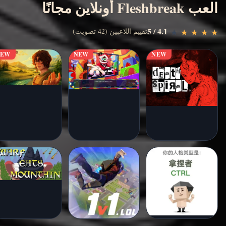
العب Fleshbreak أونلاين مجانًا
4.1 / 5
عب الآن
تقييم اللاعبين (42 تصويت)
★
★
★
★
★
★
★
★
★
★
NEW
NEW
NEW