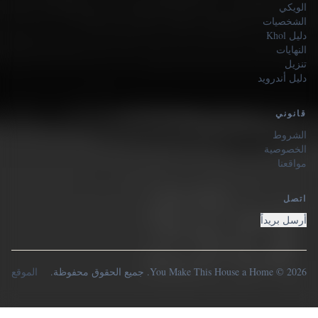
الويكي
الشخصيات
دليل Khol
النهايات
تنزيل
دليل أندرويد
قانوني
الشروط
الخصوصية
مواقعنا
اتصل
أرسل بريداً
2026 © You Make This House a Home. جميع الحقوق محفوظة.
الموقع