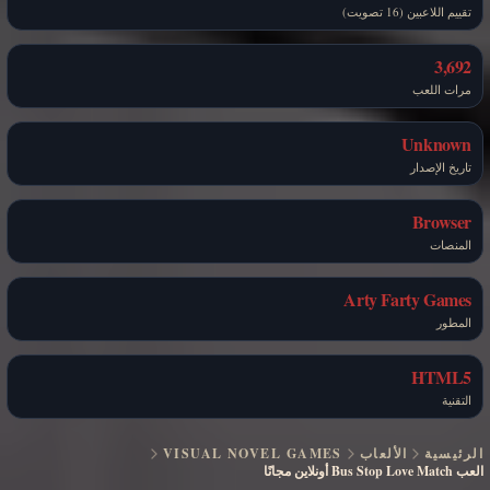
تقييم اللاعبين (16 تصويت)
3,692
مرات اللعب
Unknown
تاريخ الإصدار
Browser
المنصات
Arty Farty Games
المطور
HTML5
التقنية
الرئيسية
الألعاب
VISUAL NOVEL GAMES
العب Bus Stop Love Match أونلاين مجانًا