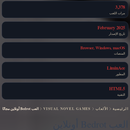
3,378
مرات اللعب
February 2025
تاريخ الإصدار
Browser, Windows, macOS
المنصات
LiminAce
المطور
HTML5
التقنية
الرئيسية
الألعاب
VISUAL NOVEL GAMES
العب Bedrot أونلاين مجانًا
العب Bedrot أونلاين