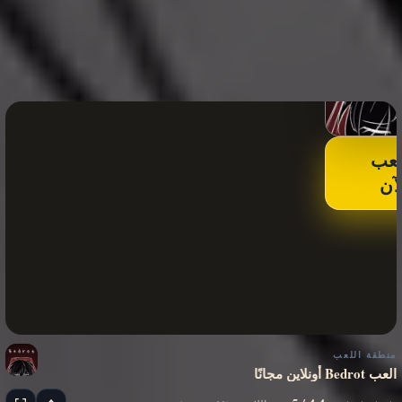
لعب
لآن
منطقة اللعب
العب Bedrot أونلاين مجانًا