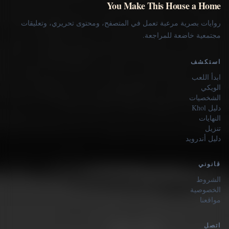
You Make This House a Home
روايات بصرية مرعبة تعمل في المتصفح، ومحتوى تحريري، وتعليقات
مجتمعية خاضعة للمراجعة.
استكشف
ابدأ اللعب
الويكي
الشخصيات
دليل Khol
النهايات
تنزيل
دليل أندرويد
قانوني
الشروط
الخصوصية
مواقعنا
اتصل