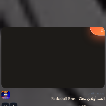
لعب
لآن
منطقة اللعب
Basketball Bros - العب أونلاين مجانًا