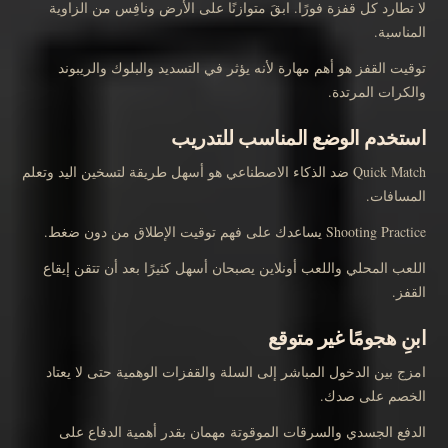
لا تطارد كل قفزة فورًا. ابقَ متوازنًا على الأرض ونافِس من الزاوية
المناسبة.
توقيت القفز هو أهم مهارة لأنه يؤثر في التسديد والبلوك والريبوند
والكرات المرتدة.
استخدم الوضع المناسب للتدريب
Quick Match ضد الذكاء الاصطناعي هو أسهل طريقة لتسخين اليد وتعلم
المسافات.
Shooting Practice يساعدك على فهم توقيت الإطلاق من دون ضغط.
اللعب المحلي واللعب أونلاين يصبحان أسهل كثيرًا بعد أن تتقن إيقاع
القفز.
ابنِ هجومًا غير متوقع
امزج بين الدخول المباشر إلى السلة والقفزات الوهمية حتى لا يعتاد
الخصم على صدك.
الدفع الجسدي والسرقات الموقوتة مهمان بقدر أهمية الدفاع على