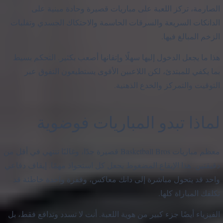
الصارمة، تركز اللعبة على مباريات قصيرة وحادة مبنية على
الدانكات السريعة والسرقات الحاسمة والاحتكاك الجسدي وتقلبات
الزخم المبالغ فيها.
هذا ما يجعل الدخول إليها سهلًا وإتقانها أصعب بكثير. التحكم بسيط
بما يكفي للمبتدئ، لكن اللاعبين الأقوى يستطيعون التفوق عبر
التوقيت والتمركز والخدع الذهنية.
لماذا تبدو المباريات فوضوية
معظم مباريات Basketball Bros قصيرة جدًا، وغالبًا تنتهي في أقل من
دقيقتين. هذا الإيقاع المضغوط يجعل كل استحواذ مهمًا. إيقاف دفاعي
واحد قد يتحول مباشرة إلى دانك معاكس، وقفزة واحدة خاطئة قد
تكلفك المباراة كلها.
الفيزياء أيضًا جزء كبير من هوية اللعبة. أنت لا تسدد وتدافع فقط، بل