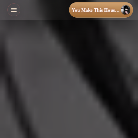
You Make This House a Home