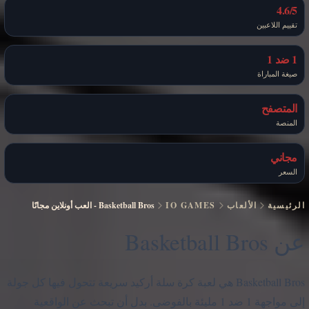
4.6/5
تقييم اللاعبين
1 ضد 1
صيغة المباراة
المتصفح
المنصة
مجاني
السعر
الرئيسية
الألعاب
IO GAMES
Basketball Bros
-
العب أونلاين مجانًا
عن Basketball Bros
Basketball Bros هي لعبة كرة سلة أركيد سريعة تتحول فيها كل جولة
إلى مواجهة 1 ضد 1 مليئة بالفوضى. بدل أن تبحث عن الواقعية