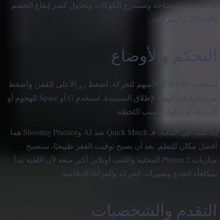
تزاحم على المساحة وتستدرج البلوكات وتحاول كسر إيقاع الخصم
بالاحتكاك والسرقات.
التحكم والأوضاع
استخدم WASD أو الأسهم للحركة. اضغط زر الأعلى للقفز، واضغط
مرة ثانية في الهواء لإطلاق التسديدة. استخدم G أو Space للهجوم أو
السرقة أو البلوك حسب اللحظة.
إذا كنت في البداية، فـ Quick Match ضد AI وShooting Practice هما
أفضل مكان للتعلم. بعد أن يصبح توقيت القفز طبيعيًا، ستصبح
مباريات 2 Players المحلية واللعب أونلاين أكثر متعة لأن اللعبة تبدأ
بمكافأة الخدع وتغييرات الحركة والقراءة الدفاعية.
التقدم والشخصيات