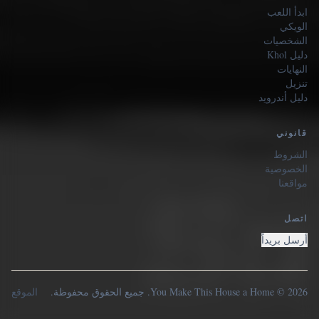
ابدأ اللعب
الويكي
الشخصيات
دليل Khol
النهايات
تنزيل
دليل أندرويد
قانوني
الشروط
الخصوصية
مواقعنا
اتصل
أرسل بريداً
2026 © You Make This House a Home. جميع الحقوق محفوظة.
الموقع