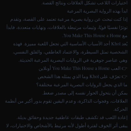
اختيارات اللاعب تشكل العلاقات ونتائج القصة.
ابدأ بهذه الرواية البصرية المرعبة
إذا كنت تبحث عن رواية بصرية مرعبة تعتمد على القصة، وتقدم
توترًا نفسيًا قويًا، وثيمات مرتبطة بالعلاقات، ونهايات متعددة، فابدأ
مع
You Make This House a Home
.
يُعد Khol أحد الأسباب الأساسية التي تجعل اللعبة مميزة. فهذه
الشخصية تمثل السيطرة، والاعتماد العاطفي، والقلق النفسي،
وهي عناصر جوهرية في الروايات البصرية المرعبة الحديثة.
👉 العب You Make This House a Home أونلاين
👉 تعرّف على Khol وما الذي يمثله هذا الشخص
ما الذي يجعل الروايات البصرية المرعبة مختلفة؟
يمكن أن يتحول الحوار نفسه إلى مصدر ضغط.
العلاقات، وفجوات الذاكرة، وعدم اليقين تقوم بدور أكبر من أنظمة
الحركة.
إعادة اللعب قد تكشف طبقات عاطفية جديدة وحقائق بديلة.
يبقى أثر الخوف لفترة أطول لأنه مرتبط بالأشخاص والاختيارات، لا