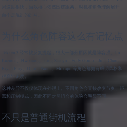
局速度很快，游戏核心依然围绕距离、时机和角色理解展开，
而不是混乱的乱斗。
为什么角色阵容这么有记忆点
Tekken 3 经常被反复提起，很大一部分原因就是阵容强。Jin
Kazama、Hwoarang、Ling Xiaoyu、Eddy Gordo、Julia Chang、
Bryan Fury、Ogre、Panda、Mokujin 等角色都拥有鲜明风格和
很高辨识度。
这种差异不仅仅体现在外观上。不同角色会直接改变节奏、距
离和压制模式，因此不同对局组合的体验会明显不同。
不只是普通街机流程