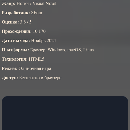
Жанр:
Horror / Visual Novel
Разработчик:
SFour
Оценка:
3.8 / 5
Прохождения:
10,170
Дата выхода:
Ноябрь 2024
Платформы:
Браузер, Windows, macOS, Linux
Технология:
HTML5
Режим:
Одиночная игра
Доступ:
Бесплатно в браузере