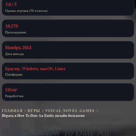
3.8 / 5
Оценка игроков (58 голосов)
10,170
Прохождения
Ноябрь 2024
Дата выхода
Браузер, Windows, macOS, Linux
Платформы
SFour
Разработчик
ГЛАВНАЯ
ИГРЫ
VISUAL NOVEL GAMES
Играть в How To Date An Entity онлайн бесплатно
Играть в How To Date An