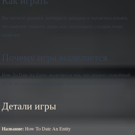
Как играть
Вы читаете диалоги, выбираете реакции и пытаетесь понять,
что опаснее: открыть дверь или продолжать слушать голос
снаружи.
Почему игра выделяется
How To Date An Entity выделяется тем, что держит спокойный
ритм, но постоянно усиливает психологическое давление.
Детали игры
Название:
How To Date An Entity