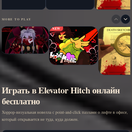
MORE TO PLAY
NEW
Играть в Elevator Hitch онлайн
бесплатно
Хоррор-визуальная новелла с point-and-click пазлами о лифте в офисе,
который открывается не туда, куда должен.