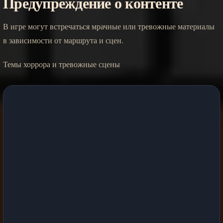
Предупреждение о контенте
В игре могут встречаться мрачные или тревожные материалы
в зависимости от маршрута и сцен.
Темы хоррора и тревожные сцены