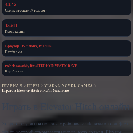
4.2 / 5
Оценка игроков (59 голосов)
13,511
Прохождения
Браузер, Windows, macOS
Платформы
racheldrawsthis, Rix, STUDIO INVESTIGRAVE
Разработчик
ГЛАВНАЯ
ИГРЫ
VISUAL NOVEL GAMES
Играть в Elevator Hitch онлайн бесплатно
Играть в Elevator Hitch онлайн
Хоррор-визуальная новелла с point-and-click пазлами о лифте в
офисе, который открывается не туда, куда должен. Elevator