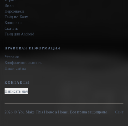
Вики
Персонажи
Гайд по Холу
Концовки
Скачать
Гайд для Android
ПРАВОВАЯ ИНФОРМАЦИЯ
Условия
Конфиденциальность
Наши сайты
КОНТАКТЫ
Написать нам
2026 © You Make This House a Home. Все права защищены.
Сайт