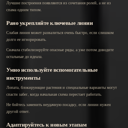
Лучшие построения появляются из сочетания ролей, а не из
спама одним типом.
Рано укрепляйте ключевые линии
Слабая линия может развалиться очень быстро, если слишком
долго ее игнорировать.
Сначала стабилизируйте опасные ряды, а уже потом доводите
остальные до идеала.
Умно используйте вспомогательные
инструменты
Лопата, блокирующие растения и специальные варианты могут
спасти забег, когда начальная схема перестает работать.
Не бойтесь заменить неудачную посадку, если линии нужен
другой ответ.
Адаптируйтесь к новым этапам