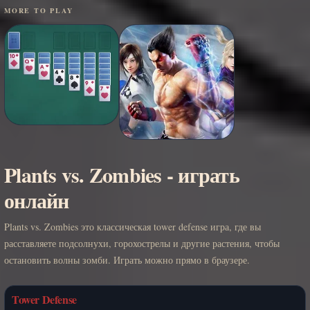
MORE TO PLAY
Plants vs. Zombies - играть
онлайн
Plants vs. Zombies это классическая tower defense игра, где вы
расставляете подсолнухи, горохострелы и другие растения, чтобы
остановить волны зомби. Играть можно прямо в браузере.
Tower Defense