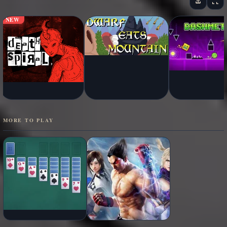
NEW
MORE TO PLAY