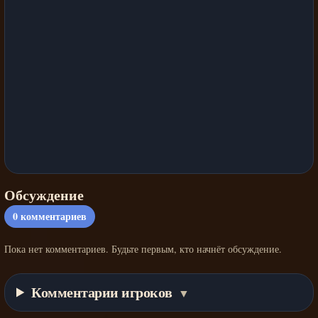
Обсуждение
0
комментариев
Пока нет комментариев. Будьте первым, кто начнёт обсуждение.
Комментарии игроков
▼