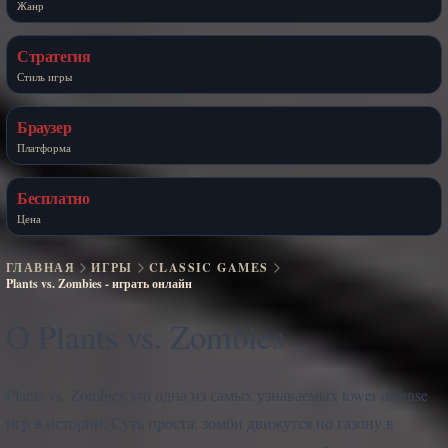
Жанр
Стратегия
Стиль игры
Браузер
Платформа
Бесплатно
Цена
ГЛАВНАЯ
ИГРЫ
CLASSIC GAMES
Plants vs. Zombies - играть онлайн
О Plants vs. Zombies
Plants vs. Zombies это одна из самых узнаваемых tower defense
игр в истории. Суть проста: зомби движутся по газону в