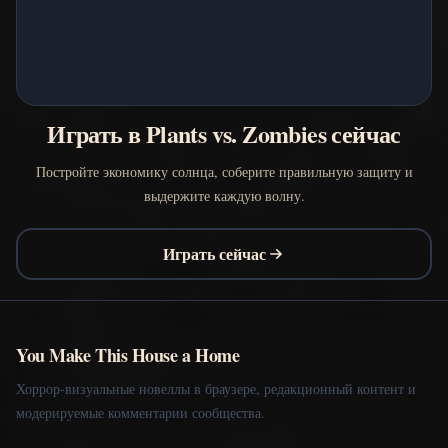
Играть в Plants vs. Zombies сейчас
Постройте экономику солнца, соберите правильную защиту и
выдержите каждую волну.
Играть сейчас
You Make This House a Home
Хоррор-визуальные новеллы в браузере, редакционный контент и
модерируемые комментарии сообщества.