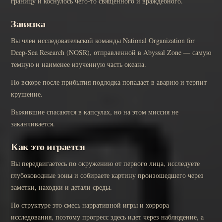
границу и коснулось чего-то священного и враждебного.
Завязка
Вы член исследовательской команды National Organization for
Deep-Sea Research (NOSR), отправленной в Abyssal Zone — самую
темную и наименее изученную часть океана.
Но вскоре после прибытия подлодка попадает в аварию и терпит
крушение.
Выжившие спасаются в капсулах, но на этом миссия не
заканчивается.
Как это играется
Вы передвигаетесь по окружению от первого лица, исследуете
глубоководные зоны и собираете картину произошедшего через
заметки, находки и детали среды.
По структуре это смесь нарративной игры и хоррора
исследования, поэтому прогресс здесь идет через наблюдение, а