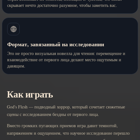
скрывает нечто достаточно разумное, чтобы заметить вас.
🌐
Формат, завязанный на исследовании
Это не просто визуальная новелла для чтения: перемещение и
взаимодействие от первого лица делают место ощутимым и
давящим.
Как играть
God's Flesh — подводный хоррор, который сочетает сюжетные
сцены с исследованием бездны от первого лица.
Вместо громких пугающих приемов игра давит темнотой,
напряжением и ощущением, что научное исследование перешло