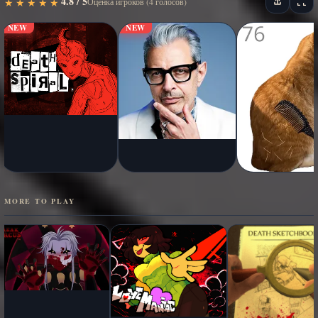
4.8 / 5
★
★
★
★
★
★
★
★
★
★
Оценка игроков (4 голосов)
NEW
NEW
MORE TO PLAY