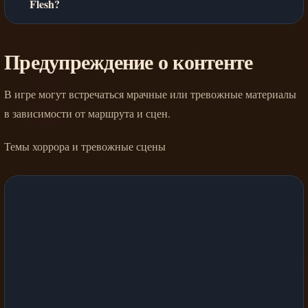
Flesh?
Предупреждение о контенте
В игре могут встречаться мрачные или тревожные материалы
в зависимости от маршрута и сцен.
Темы хоррора и тревожные сцены