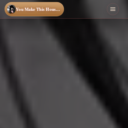
You Make This House a Home