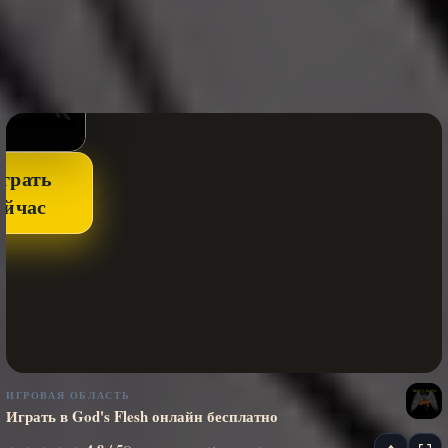
грать
ейчас
ИГРОВАЯ ОБЛАСТЬ
Играть в God's Flesh онлайн бесплатно