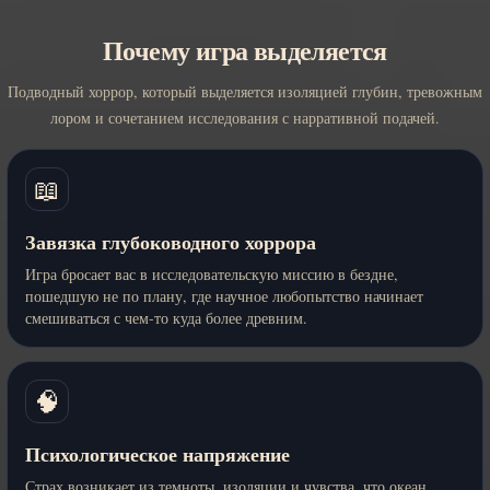
Почему игра выделяется
Подводный хоррор, который выделяется изоляцией глубин, тревожным
лором и сочетанием исследования с нарративной подачей.
📖
Завязка глубоководного хоррора
Игра бросает вас в исследовательскую миссию в бездне,
пошедшую не по плану, где научное любопытство начинает
смешиваться с чем-то куда более древним.
🧠
Психологическое напряжение
Страх возникает из темноты, изоляции и чувства, что океан