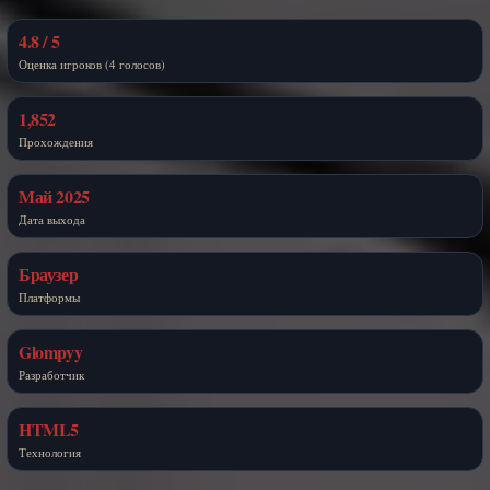
4.8 / 5
Оценка игроков (4 голосов)
1,852
Прохождения
Май 2025
Дата выхода
Браузер
Платформы
Glompyy
Разработчик
HTML5
Технология