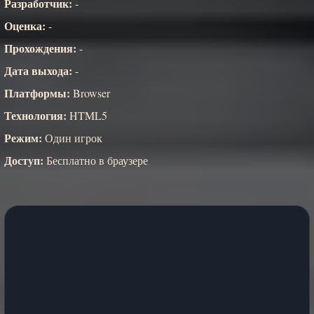
Разработчик:
-
Оценка:
-
Прохождения:
-
Дата выхода:
-
Платформы:
Browser
Технология:
HTML5
Режим:
Один игрок
Доступ:
Бесплатно в браузере