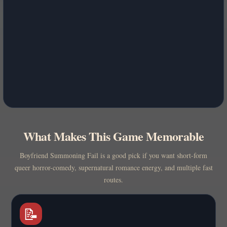
What Makes This Game Memorable
Boyfriend Summoning Fail is a good pick if you want short-form
queer horror-comedy, supernatural romance energy, and multiple fast
routes.
📝