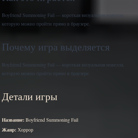
Boyfriend Summoning Fail — короткая визуальная новелла,
которую можно пройти прямо в браузере.
Почему игра выделяется
Boyfriend Summoning Fail — короткая визуальная новелла,
которую можно пройти прямо в браузере.
Детали игры
Название:
Boyfriend Summoning Fail
Жанр:
Хоррор