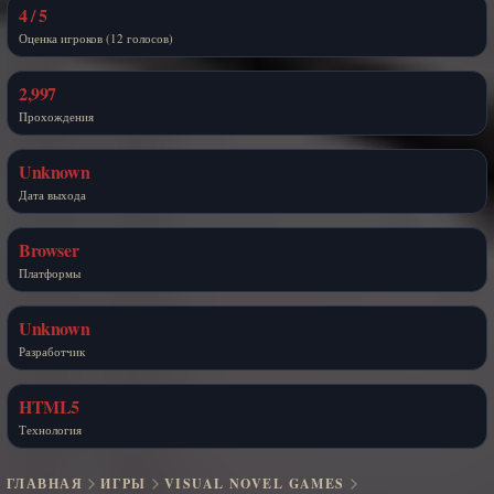
4 / 5
Оценка игроков (12 голосов)
2,997
Прохождения
Unknown
Дата выхода
Browser
Платформы
Unknown
Разработчик
HTML5
Технология
ГЛАВНАЯ
ИГРЫ
VISUAL NOVEL GAMES