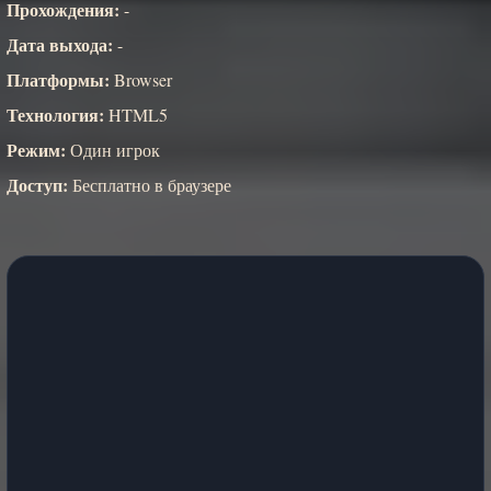
Прохождения:
-
Дата выхода:
-
Платформы:
Browser
Технология:
HTML5
Режим:
Один игрок
Доступ:
Бесплатно в браузере