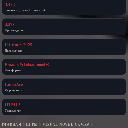
4.4 / 5
Оценка игроков (11 голосов)
3,378
Прохождения
February 2025
Дата выхода
Browser, Windows, macOS
Платформы
LiminAce
Разработчик
HTML5
Технология
ГЛАВНАЯ
ИГРЫ
VISUAL NOVEL GAMES