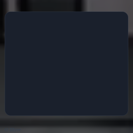
О Шуте