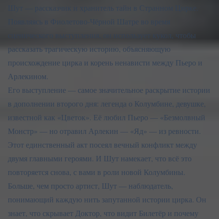
Шут — рассказчик и хранитель тайн в Странном Цирке.
Появляясь в Фиолетово-Чёрной Шатре во время
сценического выступления, он использует кукол, чтобы
рассказать трагическую историю, объясняющую
происхождение цирка и корень ненависти между Пьеро и
Арлекином.
Его выступление — самое значительное раскрытие истории
в дополнении второго дня: легенда о Колумбине, девушке,
известной как «Цветок». Её любил Пьеро — «Безмолвный
Монстр» — но отравил Арлекин — «Яд» — из ревности.
Этот единственный акт посеял вечный конфликт между
двумя главными героями. И Шут намекает, что всё это
повторяется снова, с вами в роли новой Колумбины.
Больше, чем просто артист, Шут — наблюдатель,
понимающий каждую нить запутанной истории цирка. Он
знает, что скрывает Доктор, что видит Билетёр и почему