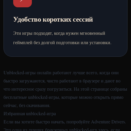
Удобство коротких сессий
Эти игры подходят, когда нужен мгновенный
геймплей без долгой подготовки или установки.
Unblocked-игры онлайн работают лучше всего, когда они
быстро загружаются, чисто работают в браузере и дают во
что интересное сразу погрузиться. На этой странице собраны
бесплатные unblocked-игры, которые можно открыть прямо
сейчас, без скачивания.
Избранная unblocked-игра
Если вы хотите быстро начать, попробуйте
Adventure Drivers
.
Это одна из лучших браузерных unblocked-игр здесь, если