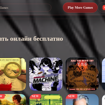
Play More Games
ать онлайн бесплатно
EW
NEW
NEW