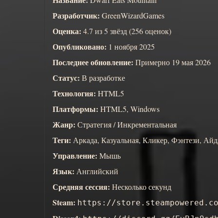
Разработчик:
GreenWizardGames
Оценка:
4.7 из 5 звёзд (256 оценок)
Опубликовано:
1 ноября 2025
Последнее обновление:
Примерно 19 мая 2026
Статус:
В разработке
Технология:
HTML5
Платформы:
HTML5, Windows
Жанр:
Стратегия / Инкрементальная
Теги:
Аркада, Казуальная, Кликер, Фэнтези, Айд
Управление:
Мышь
Язык:
Английский
Средняя сессия:
Несколько секунд
Steam:
https://store.steampowered.c