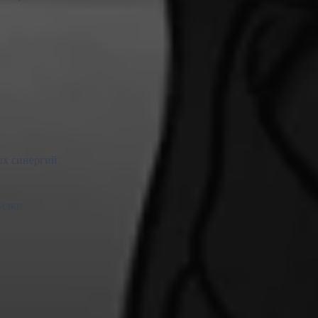
ых синергий.
адки.