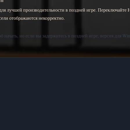
hm
для лучшей производительности в поздней игре. Переключайте
сели отображаются некорректно.
начать, но если вы задержитесь в поздней игре, версия для Wi