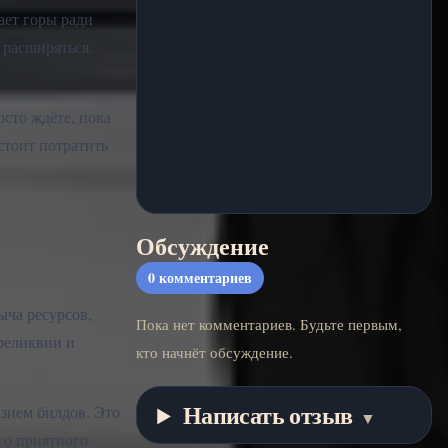
ает горы ради
 расширяться,
осто ждёте, пока
стоит потратить
Обсуждение
0
комментариев
ыча ресурсов,
Пока нет комментариев. Будьте первым,
реликвии и
кто начнёт обсуждение.
Написать отзыв
азием билдов. Это
▼
го приятного