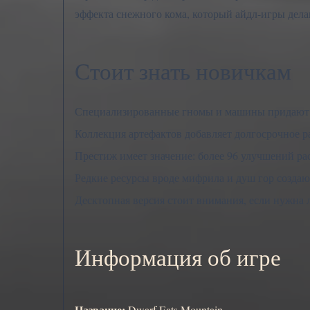
эффекта снежного кома, который айдл-игры дела
Стоит знать новичкам
Специализированные гномы и машины придают иг
Коллекция артефактов добавляет долгосрочное р
Престиж имеет значение: более 96 улучшений ра
Редкие ресурсы вроде мифрила и душ гор созда
Десктопная версия стоит внимания, если нужна 
Информация об игре
Название:
Dwarf Eats Mountain