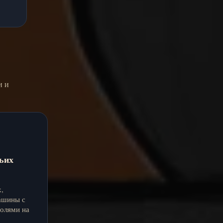
и и
ьих
,
ашины с
олями на