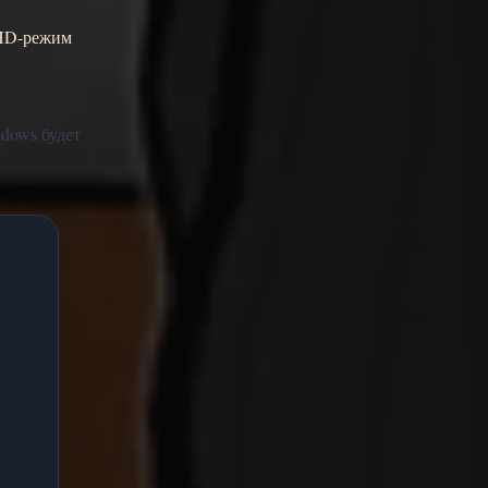
 HD-режим
ndows будет