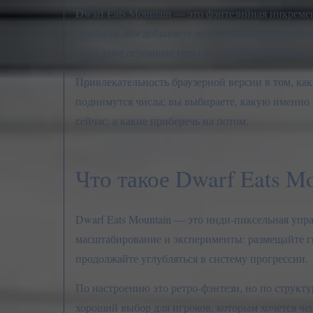
Dwarf Eats Mountain — это фэнтезийная инкреме
прибыли. Вы добываете золото, находите артефа
пока даже огромные горы не становятся посиль
Привлекательность браузерной версии в том, как
поднимутся числа; вы выбираете, какую именно 
сейчас, а какие приберечь на потом.
Что такое Dwarf Eats Mo
Dwarf Eats Mountain — это инди-пиксельная упр
масштабирование и эксперименты: размещайте г
продолжайте углубляться в систему прогрессии.
По настроению это ретро-фэнтези, но по структу
хороший выбор для игроков, которым хочется чег