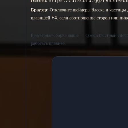
Discord:
https://discord.gg/EvBJn9sd
Браузер:
Отключите шейдеры блеска и частицы 
клавишей
, если соотношение сторон или пик
F4
Браузерная сборка выше — самый быстрый способ 
работать плавнее.