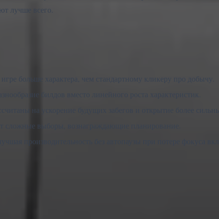
ют лучше всего.
ре больше характера, чем стандартному кликеру про добычу.
азнообразие билдов вместо линейного роста характеристик.
ссчитаны на ускорение будущих забегов и открытие более сильн
ют сложные выборы, вознаграждающие планирование.
лучшая производительность без автопаузы при потере фокуса вкл