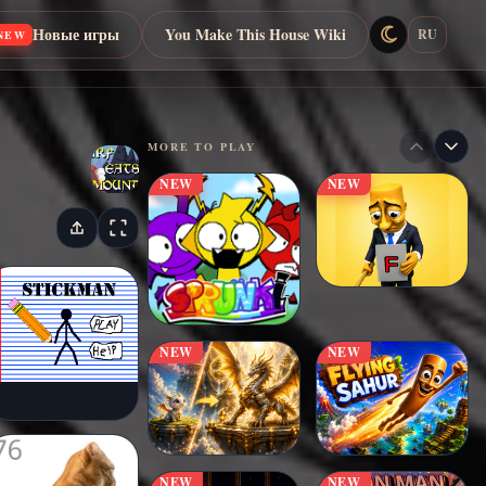
Новые игры
You Make This House Wiki
RU
NEW
MORE TO PLAY
NEW
NEW
NEW
NEW
NEW
NEW