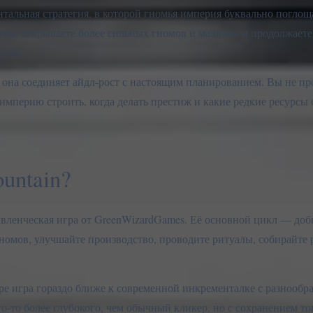
нтальная стратегия, в которой гномья империя буквально поглощ
кты, открываете более сильных гномов и машины и продолжаете
ными.
 она соединяет айдл-рост с настоящим планированием. Вы не пр
империю строить, когда делать престиж и какие редкие ресурсы 
untain?
авленческая игра от GreenWizardGames. Её основной цикл — доб
номов, улучшайте производство, проводите ритуалы, собирайте 
ре игра гораздо ближе к современной инкременталке с разнообр
о-то более глубокого, чем обычный кликер, но с сохранением то