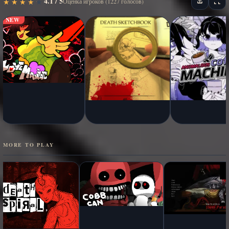
4.1 / 5
★
★
★
★
★
★
★
★
★
★
Оценка игроков (1227 голосов)
NEW
MORE TO PLAY