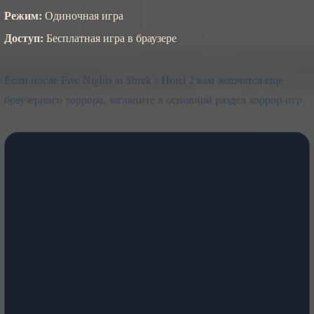
Режим:
Одиночная игра
Доступ:
Бесплатная игра в браузере
Если после Five Nights at Shrek’s Hotel 2 вам захочется еще
браузерного хоррора, загляните в основной раздел хоррор-игр.