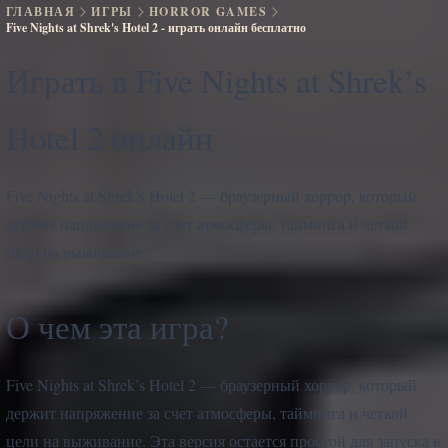
ГЛАВНАЯ
ИГРЫ
HORROR GAMES
Five Nights at Shrek's Hotel 2 - играть онлайн бесплатно
Играть в Five Nights at Shrek’s
Hotel 2 онлайн
Five Nights at Shrek’s Hotel 2 — браузерный хоррор, который
держит напряжение за счет атмосферы, тайминга и четкой
цели на выживание.
О чем эта игра?
Five Nights at Shrek’s Hotel 2 — браузерный хоррор, который
держит напряжение за счет атмосферы, тайминга и четкой
цели на выживание. Эта версия остается простой для запуска в