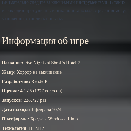
Внимательно следите за ключевыми инструментами. В таких
играх один пропущенный цикл или запоздалая реакция могут
мгновенно закончить попытку.
Информация об игре
Название:
Five Nights at Shrek’s Hotel 2
Жанр:
Хоррор на выживание
Разработчик:
RenderPi
Оценка:
4.1 / 5 (1227 голосов)
Запусков:
226,727 раз
Дата выхода:
1 февраля 2024
Платформы:
Браузер, Windows, Linux
Технология:
HTML5