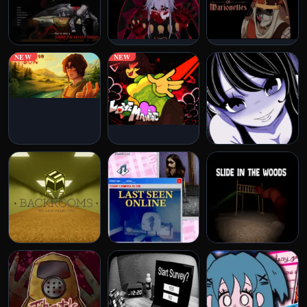
NEW
NEW