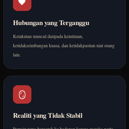
🖤
Hubungan yang Terganggu
Ketakutan muncul daripada keintiman,
ketidakseimbangan kuasa, dan ketidakpastian niat orang
lain.
🪞
Realiti yang Tidak Stabil
Pemain terus bergerak ke hadapan kerana mereka perlu