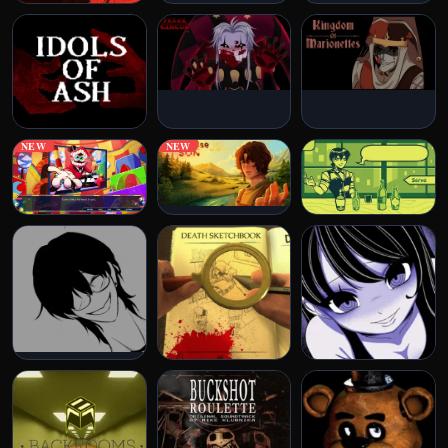
NEW
NEW