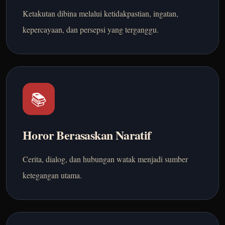
Ketakutan dibina melalui ketidakpastian, ingatan,
kepercayaan, dan persepsi yang terganggu.
📚
Horor Berasaskan Naratif
Cerita, dialog, dan hubungan watak menjadi sumber
ketegangan utama.