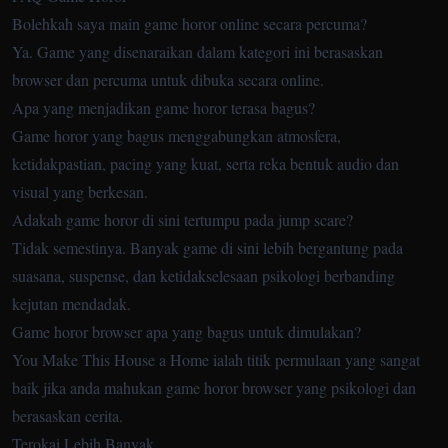
Bolehkah saya main game horor online secara percuma?
Ya. Game yang disenaraikan dalam kategori ini berasaskan
browser dan percuma untuk dibuka secara online.
Apa yang menjadikan game horor terasa bagus?
Game horor yang bagus menggabungkan atmosfera,
ketidakpastian, pacing yang kuat, serta reka bentuk audio dan
visual yang berkesan.
Adakah game horor di sini tertumpu pada jump scare?
Tidak semestinya. Banyak game di sini lebih bergantung pada
suasana, suspense, dan ketidakselesaan psikologi berbanding
kejutan mendadak.
Game horor browser apa yang bagus untuk dimulakan?
You Make This House a Home ialah titik permulaan yang sangat
baik jika anda mahukan game horor browser yang psikologi dan
berasaskan cerita.
Terokai Lebih Banyak